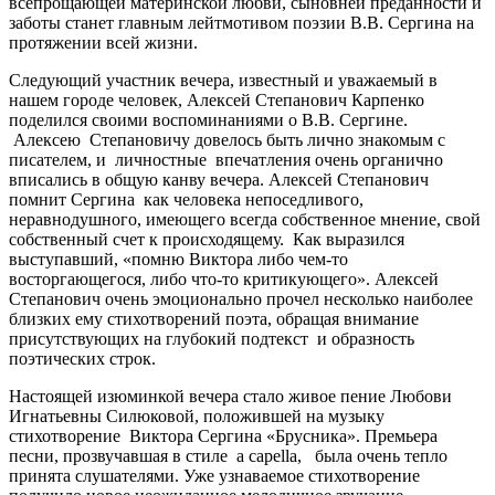
всепрощающей материнской любви, сыновней преданности и
заботы станет главным лейтмотивом поэзии В.В. Сергина на
протяжении всей жизни.
Следующий участник вечера, известный и уважаемый в
нашем городе человек, Алексей Степанович Карпенко
поделился своими воспоминаниями о В.В. Сергине.
Алексею Степановичу довелось быть лично знакомым с
писателем, и личностные впечатления очень органично
вписались в общую канву вечера. Алексей Степанович
помнит Сергина как человека непоседливого,
неравнодушного, имеющего всегда собственное мнение, свой
собственный счет к происходящему. Как выразился
выступавший, «помню Виктора либо чем-то
восторгающегося, либо что-то критикующего». Алексей
Степанович очень эмоционально прочел несколько наиболее
близких ему стихотворений поэта, обращая внимание
присутствующих на глубокий подтекст и образность
поэтических строк.
Настоящей изюминкой вечера стало живое пение Любови
Игнатьевны Силюковой, положившей на музыку
стихотворение Виктора Сергина «Брусника». Премьера
песни, прозвучавшая в стиле a capella, была очень тепло
принята слушателями. Уже узнаваемое стихотворение