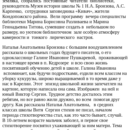
земляка, собрались постоянные читатели библиотеки,
руководитель Музея истории школы № 1 Н.А. Бронзова, А.С.
Карпенко, сотрудники заповедника «Кивач», жители
Кондопожскго района. Вели программу вечера специалисты
библиотеки Марина Борисовна Разливаева и Марина
Геннадьевна Титова, сумевшие создать в небольшом по
размеру, но уютном библиотечном зале особую атмосферу
камерности и тонкого лирического настроя.
Наталья Анатольевна Бронзова с большим воодушевлением
рассказала о школьных годах будущего писателя, о его
однокласснице Галине Ивановне Пушкаревой, проживающей
в настоящее время в п. Кедрозере и всю свою жизнь
посвятившей обучению детей в школе. Галина Ивановна
вспоминает, как будучи подростками, ездили всем классом на
уборку кукурузы, широко выращиваемой в то время даже у
нас в Карелии. Этот эпизод школьной жизни запечатлен на
картине, которую написала она сама. Изображен на ней и
юный Виктор Сергин. Трудное детство досталось этим
ребятам, но все равно жили дружно, во всем помогая друг
другу. Как рассказала Наталья Анатольевна, в средних
классах школы Витя Сергин стихов не писал, началом
периода стихотворчества стал, как это часто бывает, случай.
В 10-летнем возрасте мальчик заболел, и первое свое
стихотворение посвятил ухаживающей за ним матери. Тема