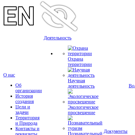
Деятельность
Охрана
территории
О нас
Научная
Об
Во
деятельность
организации
История
создания
Цели и
Экологическое
задачи
просвещение
Территория
и Природа
Контакты и
Документы
Познавательный
реквизиты