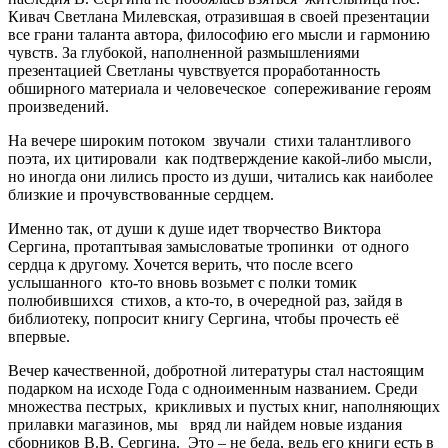
Кивач Светлана Милевская, отразившая в своей презентации
все грани таланта автора, философию его мысли и гармонию
чувств. За глубокой, наполненной размышлениями
презентацией Светланы чувствуется проработанность
обширного материала и человеческое сопереживание героям
произведений.
На вечере широким потоком звучали стихи талантливого
поэта, их цитировали как подтверждение какой-либо мысли,
но иногда они лились просто из души, читались как наиболее
близкие и прочувствованные сердцем.
Именно так, от души к душе идет творчество Виктора
Сергина, протаптывая замысловатые тропинки от одного
сердца к другому. Хочется верить, что после всего
услышанного кто-то вновь возьмет с полки томик
полюбившихся стихов, а кто-то, в очередной раз, зайдя в
библиотеку, попросит книгу Сергина, чтобы прочесть её
впервые.
Вечер качественной, добротной литературы стал настоящим
подарком на исходе Года с одноименным названием. Среди
множества пестрых, крикливых и пустых книг, наполняющих
прилавки магазинов, мы вряд ли найдем новые издания
сборников В.В. Сергина. Это – не беда, ведь его книги есть в