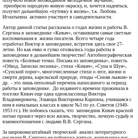
получило новое неожиданное мелодичное звучание,
приобрело народную живую окраску, и, хочется надеяться,
получит дальнейшую «путевку в жизнь», т.к. Любовь
Игнатьевна активно участвует в самодеятельности.
Автор данной статьи рассказала о годах жизни и работы В.
Сергина в заповеднике «Кивач», оставившем самые светлые
воспоминания в жизни писателя. Всего четыре года
отработал Виктор в заповеднике, встретив здесь свое 27-
летие. Но как емко и гулко отозвались годы работы в
заповеднике в дальнейшем творчестве! Автобиографическая
повесть «Болевые точки. Письма из заповедника», повесть
«Обход. Записки лесника», стихи «Кивач», «Суна и Шуя»,
«Сунский порог», многочисленные стихи о лесе, жизни и
смерти дерева, карельской природе, этюды «Синяя лыжня» и
др. - это лишь неполный перечень написанного за период
работы в заповеднике. До недавнего времени проживала в
поселке Кивач еще одна одноклассница Виктора
Владимировича, Эльвира Викторовна Карпина, учившаяся с
ним в начальных классах в школе №3 по ул. Советов (1949-
1953 гг.). Не побоюсь сказать, что заповедник Кивач красной
нитью прошел через всю жизнь, творчество, личную судьбу и
взаимоотношения с людьми В.В. Сергина.
За широкомасштабный творческий анализ литературного
наследия В. Сергина не побоялась взяться жительница пос.