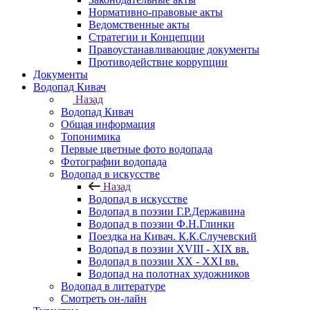
Нормативно-правовые акты
Ведомственные акты
Стратегии и Концепции
Правоустанавливающие документы
Противодействие коррупции
Документы
Водопад Кивач
Назад
Водопад Кивач
Общая информация
Топонимика
Первые цветные фото водопада
Фотографии водопада
Водопад в искусстве
Назад
Водопад в искусстве
Водопад в поэзии Г.Р.Державина
Водопад в поэзии Ф.Н.Глинки
Поездка на Кивач. К.К.Случевский
Водопад в поэзии XVIII - XIX вв.
Водопад в поэзии XX - XXI вв.
Водопад на полотнах художников
Водопад в литературе
Смотреть он-лайн