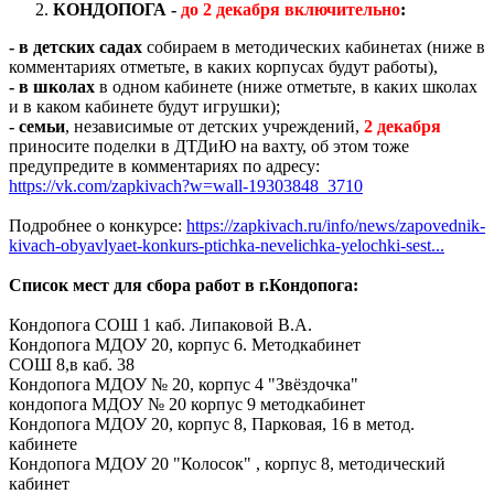
КОНДОПОГА -
до 2 декабря включительно
:
-
в детских садах
собираем в методических кабинетах (ниже в
комментариях отметьте, в каких корпусах будут работы),
-
в школах
в одном кабинете (ниже отметьте, в каких школах
и в каком кабинете будут игрушки);
- семьи
, независимые от детских учреждений,
2 декабря
приносите поделки в ДТДиЮ на вахту, об этом тоже
предупредите в комментариях по адресу:
https://vk.com/zapkivach?w=wall-19303848_3710
Подробнее о конкурсе:
https://zapkivach.ru/info/news/zapovednik-
kivach-obyavlyaet-konkurs-ptichka-nevelichka-yelochki-sest...
С
писок мест для сбора работ в г.Кондопога:
Кондопога СОШ 1 каб. Липаковой В.А.
Кондопога МДОУ 20, корпус 6. Методкабинет
СОШ 8,в каб. 38
Кондопога МДОУ № 20, корпус 4 "Звёздочка"
кондопога МДОУ № 20 корпус 9 методкабинет
Кондопога МДОУ 20, корпус 8, Парковая, 16 в метод.
кабинете
Кондопога МДОУ 20 "Колосок" , корпус 8, методический
кабинет