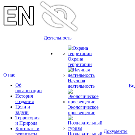
Деятельность
Охрана
территории
О нас
Научная
Об
Во
деятельность
организации
История
создания
Цели и
Экологическое
задачи
просвещение
Территория
и Природа
Контакты и
Документы
Познавательный
реквизиты