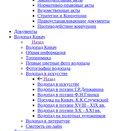
Нормативно-правовые акты
Ведомственные акты
Стратегии и Концепции
Правоустанавливающие документы
Противодействие коррупции
Документы
Водопад Кивач
Назад
Водопад Кивач
Общая информация
Топонимика
Первые цветные фото водопада
Фотографии водопада
Водопад в искусстве
Назад
Водопад в искусстве
Водопад в поэзии Г.Р.Державина
Водопад в поэзии Ф.Н.Глинки
Поездка на Кивач. К.К.Случевский
Водопад в поэзии XVIII - XIX вв.
Водопад в поэзии XX - XXI вв.
Водопад на полотнах художников
Водопад в литературе
Смотреть он-лайн