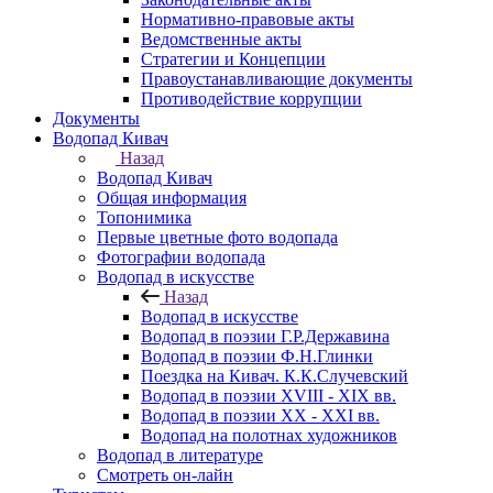
Нормативно-правовые акты
Ведомственные акты
Стратегии и Концепции
Правоустанавливающие документы
Противодействие коррупции
Документы
Водопад Кивач
Назад
Водопад Кивач
Общая информация
Топонимика
Первые цветные фото водопада
Фотографии водопада
Водопад в искусстве
Назад
Водопад в искусстве
Водопад в поэзии Г.Р.Державина
Водопад в поэзии Ф.Н.Глинки
Поездка на Кивач. К.К.Случевский
Водопад в поэзии XVIII - XIX вв.
Водопад в поэзии XX - XXI вв.
Водопад на полотнах художников
Водопад в литературе
Смотреть он-лайн