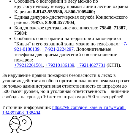
Сообщить о возгорании в лесу можно по
круглосуточному номеру прямой линии лесной охраны
Карелии
8-8142-555580, 8-800-1009400;
Единая дежурно-диспетчерская служба Кондопожского
района:
79875
,
8-900-4577904
;
Кондопожское центральное лесничество:
75848
,
71387
,
75084
;
Сообщить о возгорании на территории заповедника
"Кивач" и его охранной зоны можно по телефонам:
+7-
921-0186139
,
+7-921-2224297
. Дополнительные
телефоны для приема донесений о возникновении
пожаров:
+79212261501
,
+79210186139
,
+79214627731
(КПП).
За нарушение правил пожарной безопасности в лесах в
условиях действия особого противопожарного режима грозит
не только административная ответственность со штрафом до
500 тысяч рублей, но и уголовная ответственность – лишение
свободы на срок до 10 лет со штрафом до 500 тысяч рублей.
Источник информации:
https://vk.com/gov_karelia_ru?w=wall-
134397408_138404