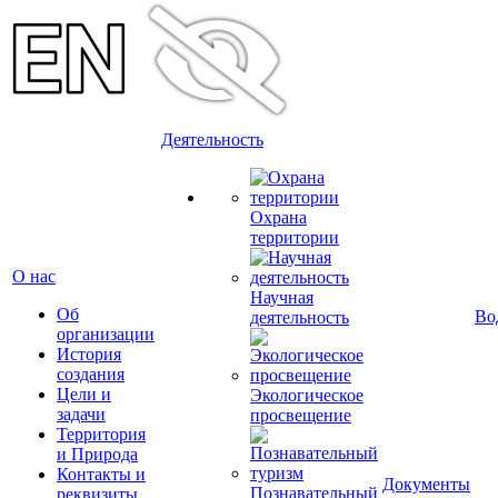
Деятельность
Охрана
территории
О нас
Научная
Об
Во
деятельность
организации
История
создания
Цели и
Экологическое
задачи
просвещение
Территория
и Природа
Контакты и
Документы
Познавательный
реквизиты