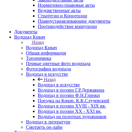
Нормативно-правовые акты
Ведомственные акты
Стратегии и Концепции
Правоустанавливающие документы
Противодействие коррупции
Документы
Водопад Кивач
Назад
Водопад Кивач
Общая информация
Топонимика
Первые цветные фото водопада
Фотографии водопада
Водопад в искусстве
Назад
Водопад в искусстве
Водопад в поэзии Г.Р.Державина
Водопад в поэзии Ф.Н.Глинки
Поездка на Кивач. К.К.Случевский
Водопад в поэзии XVIII - XIX вв.
Водопад в поэзии XX - XXI вв.
Водопад на полотнах художников
Водопад в литературе
Смотреть он-лайн