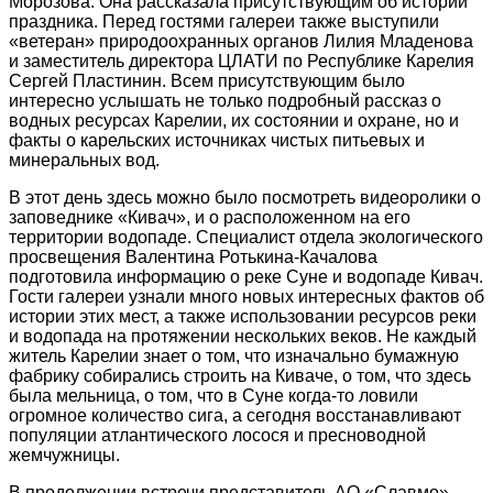
Морозова. Она рассказала присутствующим об истории
праздника. Перед гостями галереи также выступили
«ветеран» природоохранных органов Лилия Младенова
и заместитель директора ЦЛАТИ по Республике Карелия
Сергей Пластинин. Всем присутствующим было
интересно услышать не только подробный рассказ о
водных ресурсах Карелии, их состоянии и охране, но и
факты о карельских источниках чистых питьевых и
минеральных вод.
В этот день здесь можно было посмотреть видеоролики о
заповеднике «Кивач», и о расположенном на его
территории водопаде. Специалист отдела экологического
просвещения Валентина Ротькина-Качалова
подготовила информацию о реке Суне и водопаде Кивач.
Гости галереи узнали много новых интересных фактов об
истории этих мест, а также использовании ресурсов реки
и водопада на протяжении нескольких веков. Не каждый
житель Карелии знает о том, что изначально бумажную
фабрику собирались строить на Киваче, о том, что здесь
была мельница, о том, что в Суне когда-то ловили
огромное количество сига, а сегодня восстанавливают
популяции атлантического лосося и пресноводной
жемчужницы.
В продолжении встречи представитель АО «Славмо»,