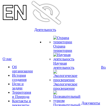
Деятельность
Охрана
территории
О нас
Научная
Об
Во
деятельность
организации
История
создания
Цели и
Экологическое
задачи
просвещение
Территория
и Природа
Контакты и
Документы
Познавательный
реквизиты