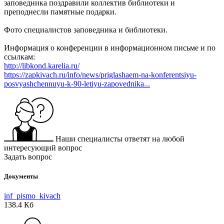
заповедника поздравили коллектив библиотеки и
преподнесли памятные подарки.
Фото специалистов заповедника и библиотеки.
Информация о конференции в информационном письме и по
ссылкам:
http://libkond.karelia.ru/
https://zapkivach.ru/info/news/priglashaem-na-konferentsiyu-
posvyashchennuyu-k-90-letiyu-zapovednika...
Наши специалисты ответят на любой
интересующий вопрос
Задать вопрос
Документы
inf_pismo_kivach
138.4 Кб