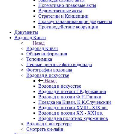
Нормативно-правовые акты
Ведомственные акты
Стратегии и Концепции
Правоустанавливающие документы
Противодействие коррупции
Документы
Водопад Кивач
Назад
Водопад Кивач
Общая информация
Топонимика
Первые цветные фото водопада
Фотографии водопада
Водопад в искусстве
Назад
Водопад в искусстве
Водопад в поэзии Г.Р.Державина
Водопад в поэзии Ф.Н.Глинки
Поездка на Кивач. К.К.Случевский
Водопад в поэзии XVIII - XIX вв.
Водопад в поэзии XX - XXI вв.
Водопад на полотнах художников
Водопад в литературе
Смотреть он-лайн