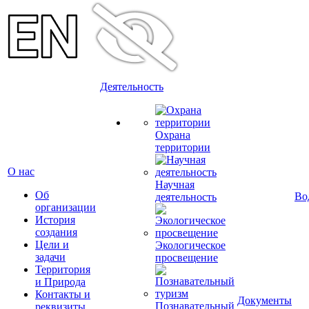
Деятельность
Охрана
территории
О нас
Научная
Об
Во
деятельность
организации
История
создания
Цели и
Экологическое
задачи
просвещение
Территория
и Природа
Контакты и
Документы
Познавательный
реквизиты