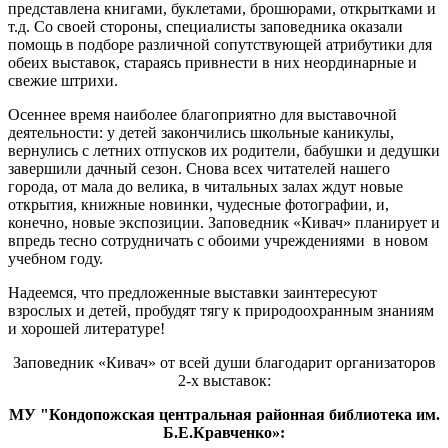
представлена книгами, буклетами, брошюрами, открытками и
т.д. Со своей стороны, специалисты заповедника оказали
помощь в подборе различной сопутствующей атрибутики для
обеих выставок, стараясь привнести в них неординарные и
свежие штрихи.
Осеннее время наиболее благоприятно для выставочной
деятельности: у детей закончились школьные каникулы,
вернулись с летних отпусков их родители, бабушки и дедушки
завершили дачный сезон. Снова всех читателей нашего
города, от мала до велика, в читальных залах ждут новые
открытия, книжные новинки, чудесные фотографии, и,
конечно, новые экспозиции. Заповедник «Кивач» планирует и
впредь тесно сотрудничать с обоими учреждениями в новом
учебном году.
Надеемся, что предложенные выставки заинтересуют
взрослых и детей, пробудят тягу к природоохранным знаниям
и хорошей литературе!
Заповедник «Кивач» от всей души благодарит организаторов
2-х выставок:
МУ "Кондопожская центральная районная библиотека им.
Б.Е.Кравченко»: