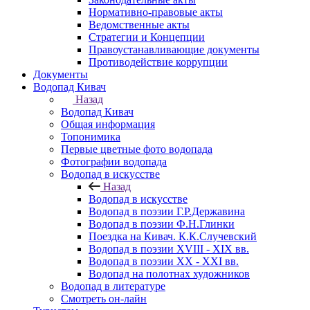
Нормативно-правовые акты
Ведомственные акты
Стратегии и Концепции
Правоустанавливающие документы
Противодействие коррупции
Документы
Водопад Кивач
Назад
Водопад Кивач
Общая информация
Топонимика
Первые цветные фото водопада
Фотографии водопада
Водопад в искусстве
Назад
Водопад в искусстве
Водопад в поэзии Г.Р.Державина
Водопад в поэзии Ф.Н.Глинки
Поездка на Кивач. К.К.Случевский
Водопад в поэзии XVIII - XIX вв.
Водопад в поэзии XX - XXI вв.
Водопад на полотнах художников
Водопад в литературе
Смотреть он-лайн