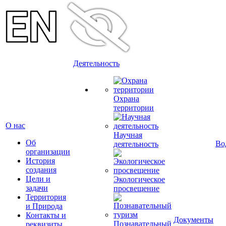
Деятельность
Охрана
территории
О нас
Научная
Об
Во
деятельность
организации
История
создания
Цели и
Экологическое
задачи
просвещение
Территория
и Природа
Контакты и
Документы
Познавательный
реквизиты