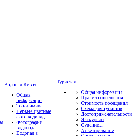
Туристам
Водопад Кивач
Общая информация
Общая
Правила посещения
информация
Стоимость посещения
Топонимика
Схема для туристов
Первые цветные
Достопримечательности
фото водопада
Экскурсии
ты
Фотографии
Сувениры
водопада
Анкетирование
Водопад в
Список гидов