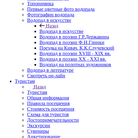
Топонимика
Первые цветные фото водопада
Фотографии водопада
Водопад в искусстве
Назад
Водопад в искусстве
Водопад в поэзии Г.Р.Державина
Водопад в поэзии Ф.Н.Глинки
Поездка на Кивач. К.К.Случевский
Водопад в поэзии XVIII - XIX вв.
Водопад в поэзии XX - XXI вв.
Водопад на полотнах художников
Водопад в литературе
Смотреть он-лайн
Туристам
Назад
Туристам
Общая информация
Правила посещения
Стоимость посещения
Схема для туристов
Достопримечательности
Экскурсии
Сувениры
Анкетирование