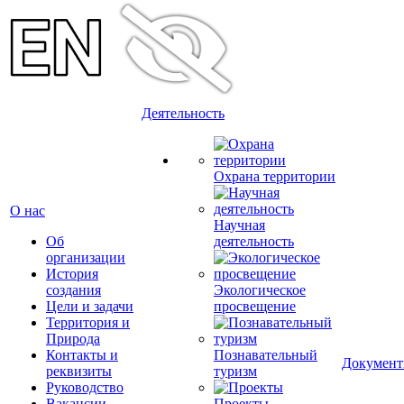
Деятельность
Охрана территории
О нас
Научная
Об
деятельность
организации
История
создания
Экологическое
Цели и задачи
просвещение
Территория и
Природа
Контакты и
Познавательный
Докумен
реквизиты
туризм
Руководство
Вакансии
Проекты