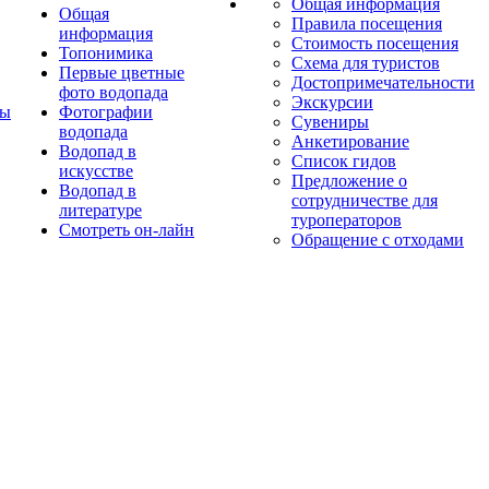
Общая информация
Общая
Правила посещения
информация
Стоимость посещения
Топонимика
Схема для туристов
Первые цветные
Достопримечательности
фото водопада
Экскурсии
ты
Фотографии
Сувениры
водопада
Анкетирование
Водопад в
Список гидов
искусстве
Предложение о
Водопад в
сотрудничестве для
литературе
туроператоров
Смотреть он-лайн
Обращение с отходами