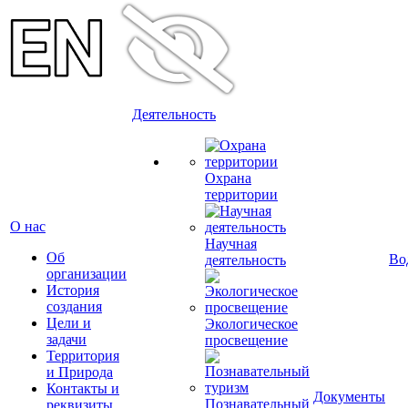
Деятельность
Охрана
территории
О нас
Научная
Об
Во
деятельность
организации
История
создания
Цели и
Экологическое
задачи
просвещение
Территория
и Природа
Контакты и
Документы
Познавательный
реквизиты