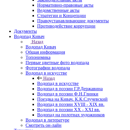
Нормативно-правовые акты
Ведомственные акты
Стратегии и Концепции
Правоустанавливающие документы
Противодействие коррупции
Документы
Водопад Кивач
Назад
Водопад Кивач
Общая информация
Топонимика
Первые цветные фото водопада
Фотографии водопада
Водопад в искусстве
Назад
Водопад в искусстве
Водопад в поэзии Г.Р.Державина
Водопад в поэзии Ф.Н.Глинки
Поездка на Кивач. К.К.Случевский
Водопад в поэзии XVIII - XIX вв.
Водопад в поэзии XX - XXI вв.
Водопад на полотнах художников
Водопад в литературе
Смотреть он-лайн