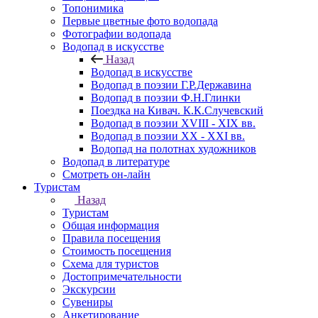
Топонимика
Первые цветные фото водопада
Фотографии водопада
Водопад в искусстве
Назад
Водопад в искусстве
Водопад в поэзии Г.Р.Державина
Водопад в поэзии Ф.Н.Глинки
Поездка на Кивач. К.К.Случевский
Водопад в поэзии XVIII - XIX вв.
Водопад в поэзии XX - XXI вв.
Водопад на полотнах художников
Водопад в литературе
Смотреть он-лайн
Туристам
Назад
Туристам
Общая информация
Правила посещения
Стоимость посещения
Схема для туристов
Достопримечательности
Экскурсии
Сувениры
Анкетирование