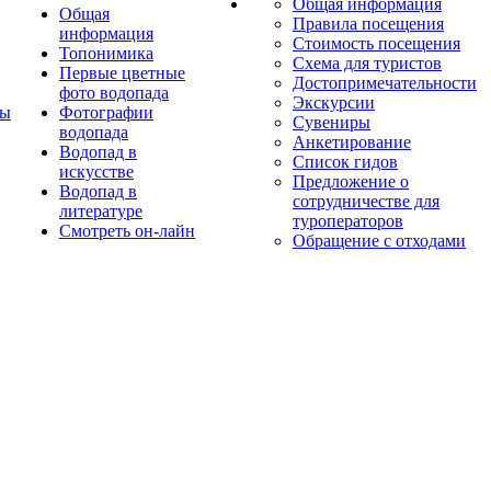
Общая информация
Общая
Правила посещения
информация
Стоимость посещения
Топонимика
Схема для туристов
Первые цветные
Достопримечательности
фото водопада
Экскурсии
ты
Фотографии
Сувениры
водопада
Анкетирование
Водопад в
Список гидов
искусстве
Предложение о
Водопад в
сотрудничестве для
литературе
туроператоров
Смотреть он-лайн
Обращение с отходами