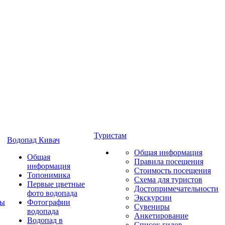
Туристам
Водопад Кивач
Общая информация
Общая
Правила посещения
информация
Стоимость посещения
Топонимика
Схема для туристов
Первые цветные
Достопримечательности
фото водопада
Экскурсии
ты
Фотографии
Сувениры
водопада
Анкетирование
Водопад в
Список гидов