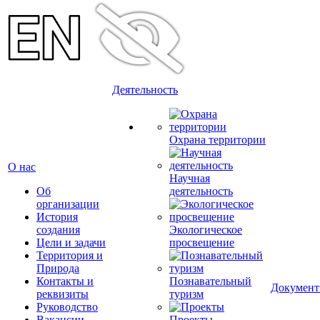
Деятельность
Охрана территории
О нас
Научная
Об
деятельность
организации
История
создания
Экологическое
Цели и задачи
просвещение
Территория и
Природа
Контакты и
Познавательный
Докумен
реквизиты
туризм
Руководство
Вакансии
Проекты