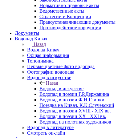
Нормативно-правовые акты
Ведомственные акты
Стратегии и Концепции
Правоустанавливающие документы
Противодействие коррупции
Документы
Водопад Кивач
Назад
Водопад Кивач
Общая информация
Топонимика
Первые цветные фото водопада
Фотографии водопада
Водопад в искусстве
Назад
Водопад в искусстве
Водопад в поэзии Г.Р.Державина
Водопад в поэзии Ф.Н.Глинки
Поездка на Кивач. К.К.Случевский
Водопад в поэзии XVIII - XIX вв.
Водопад в поэзии XX - XXI вв.
Водопад на полотнах художников
Водопад в литературе
Смотреть он-лайн