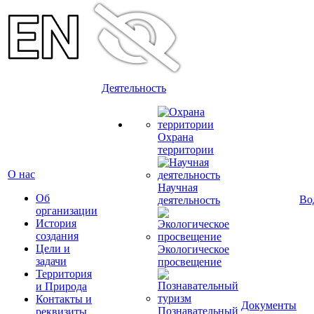
Деятельность
Охрана
территории
О нас
Научная
Об
Во
деятельность
организации
История
создания
Цели и
Экологическое
задачи
просвещение
Территория
и Природа
Контакты и
Документы
Познавательный
реквизиты