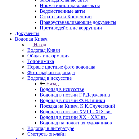
Нормативно-правовые акты
Ведомственные акты
Стратегии и Концепции
Правоустанавливающие документы
Противодействие коррупции
Документы
Водопад Кивач
Назад
Водопад Кивач
Общая информация
Топонимика
Первые цветные фото водопада
Фотографии водопада
Водопад в искусстве
Назад
Водопад в искусстве
Водопад в поэзии Г.Р.Державина
Водопад в поэзии Ф.Н.Глинки
Поездка на Кивач. К.К.Случевский
Водопад в поэзии XVIII - XIX вв.
Водопад в поэзии XX - XXI вв.
Водопад на полотнах художников
Водопад в литературе
Смотреть он-лайн