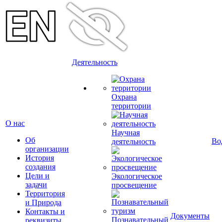
Деятельность
Охрана
территории
О нас
Научная
Об
Во
деятельность
организации
История
создания
Цели и
Экологическое
задачи
просвещение
Территория
и Природа
Контакты и
Документы
Познавательный
реквизиты