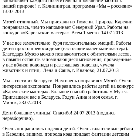
вдохновляет каждого посетителя на проявление заботы к
нашей природе! г. Калининград, программа «Мы – россияне».
13.07.2013
Музей отличный. Мы приехали из Тюмени. Природа Карелии
понравилась, чем-то напоминает Северный Урал. Работы на
конкурс ««Карельские мастера». Всем 1 место. 14.07.2013
У вас все замечательно, буря положительных эмоций. Работы
детей просто превосходные (настоящие маленькие мастера).
Благодаря Музею можно познакомиться с обитателями лесов,
в памяти оставить запоминающиеся мгновения, проведенные
у вас вблизи водопада и разглядывая поделки, чучела
животных и птиц. Лена и Саша, г. Иваново, 21.07.2013
Мы – гости из Беларуси. Нам очень понравился Музей. Очень
интересные экспонаты. Понравились работы детей на конкурс
«Карельские мастера». Большое спасибо работникам Музея.
Приглашаем вас в Беларусь. Годун Анна и моя семья, г.
Минск, 23.07.2013
Дети большие умницы! Спасибо! 24.07.2013 (подпись
неразборчиво).
Очень понравились поделки детей. Очень талантливые ребята
в Карелии, видимо, природа края придает фантазии детским