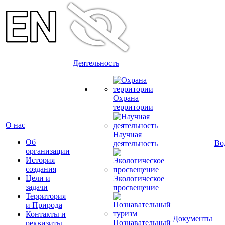
Деятельность
Охрана
территории
О нас
Научная
Об
Во
деятельность
организации
История
создания
Цели и
Экологическое
задачи
просвещение
Территория
и Природа
Контакты и
Документы
Познавательный
реквизиты