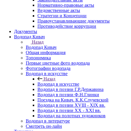
Нормативно-правовые акты
Ведомственные акты
Стратегии и Концепции
Правоустанавливающие документы
Противодействие коррупции
Документы
Водопад Кивач
Назад
Водопад Кивач
Общая информация
Топонимика
Первые цветные фото водопада
Фотографии водопада
Водопад в искусстве
Назад
Водопад в искусстве
Водопад в поэзии Г.Р.Державина
Водопад в поэзии Ф.Н.Глинки
Поездка на Кивач. К.К.Случевский
Водопад в поэзии XVIII - XIX вв.
Водопад в поэзии XX - XXI вв.
Водопад на полотнах художников
Водопад в литературе
Смотреть он-лайн