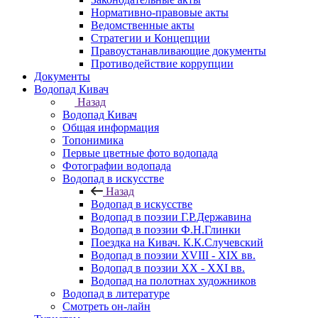
Нормативно-правовые акты
Ведомственные акты
Стратегии и Концепции
Правоустанавливающие документы
Противодействие коррупции
Документы
Водопад Кивач
Назад
Водопад Кивач
Общая информация
Топонимика
Первые цветные фото водопада
Фотографии водопада
Водопад в искусстве
Назад
Водопад в искусстве
Водопад в поэзии Г.Р.Державина
Водопад в поэзии Ф.Н.Глинки
Поездка на Кивач. К.К.Случевский
Водопад в поэзии XVIII - XIX вв.
Водопад в поэзии XX - XXI вв.
Водопад на полотнах художников
Водопад в литературе
Смотреть он-лайн