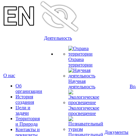
Деятельность
Охрана
территории
О нас
Научная
Об
Во
деятельность
организации
История
создания
Цели и
Экологическое
задачи
просвещение
Территория
и Природа
Контакты и
Документы
Познавательный
реквизиты