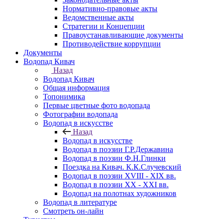
Нормативно-правовые акты
Ведомственные акты
Стратегии и Концепции
Правоустанавливающие документы
Противодействие коррупции
Документы
Водопад Кивач
Назад
Водопад Кивач
Общая информация
Топонимика
Первые цветные фото водопада
Фотографии водопада
Водопад в искусстве
Назад
Водопад в искусстве
Водопад в поэзии Г.Р.Державина
Водопад в поэзии Ф.Н.Глинки
Поездка на Кивач. К.К.Случевский
Водопад в поэзии XVIII - XIX вв.
Водопад в поэзии XX - XXI вв.
Водопад на полотнах художников
Водопад в литературе
Смотреть он-лайн