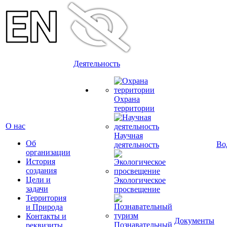
Деятельность
Охрана
территории
О нас
Научная
Об
Во
деятельность
организации
История
создания
Цели и
Экологическое
задачи
просвещение
Территория
и Природа
Контакты и
Документы
Познавательный
реквизиты