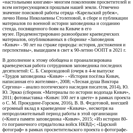
«настольными книгами» многим поколениям просветителей и
всем интересующимся прошлым нашей земли. Отмечено
значение поисковой работы отряда «Карельский рубеж»,
лично Нины Николаевны Столеповой, в сборе и публикации
материалов по военной истории заповедника и созданию
стенда, посвященного боям на Киваче в его
музее. Продемонстрировано разнообразие краеведческих
материалов, опубликованных в сборнике «Заповедник
«Кивач» - 90 лет на страже природы: история, достижения и
перспективы», вышедшем в свет к 90-летию ООПТ в 2021 г.
В дополнение к этому обобщена и проанализирована
краеведческая работа сотрудников заповедника последних
десятилетий: С. Б. Скороходовой (очерк в 4-м выпуске
«Трудов заповедника «Кивач» - «История посёлка Кивач,
написанная его жителями», 2008; «Лесная душа Виктора
Сергина» - анализ поэтического наследия писателя, 2014), Ю.
Ю. Эркко (сборник «Материалы по истории водопада Кивач»,
2011; фотовыставка «Кивач: 100 лет в цвете» в рамках проекта
о С. М. Прокудине-Горском, 2016), В. В. Федотовой, внесшей
огромный вклад в краеведение «Кивача», несмотря на
непродолжительный период работы в этой организации
(«Книга памяти заповедника «Кивач», 2015; «Из истории 80-
го пограничного отряда/полка войск НКВД»; «Царский
фотограф» в рамках просветительского проекта о фотографе-