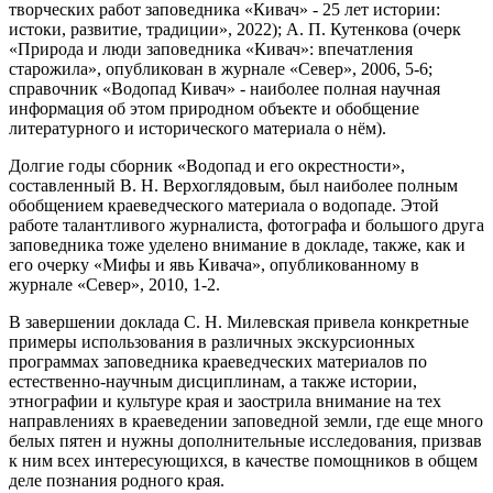
творческих работ заповедника «Кивач» - 25 лет истории:
истоки, развитие, традиции», 2022); А. П. Кутенкова (очерк
«Природа и люди заповедника «Кивач»: впечатления
старожила», опубликован в журнале «Север», 2006, 5-6;
справочник «Водопад Кивач» - наиболее полная научная
информация об этом природном объекте и обобщение
литературного и исторического материала о нём).
Долгие годы сборник «Водопад и его окрестности»,
составленный В. Н. Верхоглядовым, был наиболее полным
обобщением краеведческого материала о водопаде. Этой
работе талантливого журналиста, фотографа и большого друга
заповедника тоже уделено внимание в докладе, также, как и
его очерку «Мифы и явь Кивача», опубликованному в
журнале «Север», 2010, 1-2.
В завершении доклада С. Н. Милевская привела конкретные
примеры использования в различных экскурсионных
программах заповедника краеведческих материалов по
естественно-научным дисциплинам, а также истории,
этнографии и культуре края и заострила внимание на тех
направлениях в краеведении заповедной земли, где еще много
белых пятен и нужны дополнительные исследования, призвав
к ним всех интересующихся, в качестве помощников в общем
деле познания родного края.