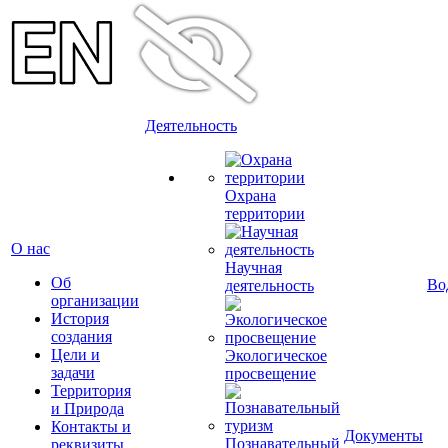
Деятельность
Охрана
территории
О нас
Научная
Об
Во
деятельность
организации
История
создания
Цели и
Экологическое
задачи
просвещение
Территория
и Природа
Контакты и
Документы
Познавательный
реквизиты