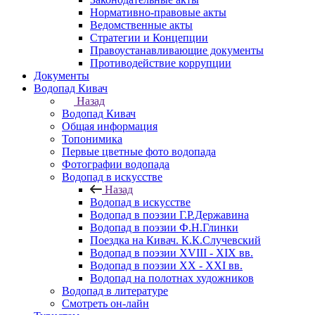
Нормативно-правовые акты
Ведомственные акты
Стратегии и Концепции
Правоустанавливающие документы
Противодействие коррупции
Документы
Водопад Кивач
Назад
Водопад Кивач
Общая информация
Топонимика
Первые цветные фото водопада
Фотографии водопада
Водопад в искусстве
Назад
Водопад в искусстве
Водопад в поэзии Г.Р.Державина
Водопад в поэзии Ф.Н.Глинки
Поездка на Кивач. К.К.Случевский
Водопад в поэзии XVIII - XIX вв.
Водопад в поэзии XX - XXI вв.
Водопад на полотнах художников
Водопад в литературе
Смотреть он-лайн