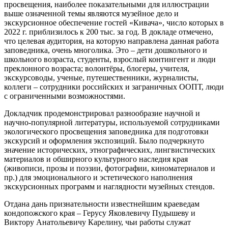
просвещения, наиболее показательными для иллюстрации
выше означенной темы являются музейное дело и
экскурсионное обеспечение гостей «Кивача», число которых в
2022 г. приблизилось к 200 тыс. за год. В докладе отмечено,
что целевая аудитория, на которую направлена данная работа
заповедника, очень многолика. Это – дети дошкольного и
школьного возраста, студенты, взрослый контингент и люди
преклонного возраста; волонтёры, блогеры, учителя,
экскурсоводы, ученые, путешественники, журналисты,
коллеги – сотрудники российских и заграничных ООПТ, люди
с ограниченными возможностями.
Докладчик продемонстрировал разнообразие научной и
научно-популярной литературы, используемой сотрудниками
экологического просвещения заповедника для подготовки
экскурсий и оформления экспозиций. Было подчеркнуто
значение исторических, этнографических, лингвистических
материалов и обширного культурного наследия края
(живописи, прозы и поэзии, фотографии, киноматериалов и
пр.) для эмоционального и эстетического наполнения
экскурсионных программ и наглядности музейных стендов.
Отдана дань признательности известнейшим краеведам
кондопожского края – Герусу Яковлевичу Пудышеву и
Виктору Анатольевичу Карелину, чьи работы служат