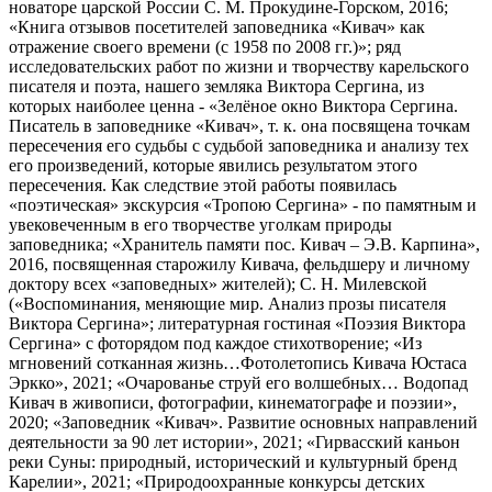
новаторе царской России С. М. Прокудине-Горском, 2016;
«Книга отзывов посетителей заповедника «Кивач» как
отражение своего времени (с 1958 по 2008 гг.)»; ряд
исследовательских работ по жизни и творчеству карельского
писателя и поэта, нашего земляка Виктора Сергина, из
которых наиболее ценна - «Зелёное окно Виктора Сергина.
Писатель в заповеднике «Кивач», т. к. она посвящена точкам
пересечения его судьбы с судьбой заповедника и анализу тех
его произведений, которые явились результатом этого
пересечения. Как следствие этой работы появилась
«поэтическая» экскурсия «Тропою Сергина» - по памятным и
увековеченным в его творчестве уголкам природы
заповедника; «Хранитель памяти пос. Кивач – Э.В. Карпина»,
2016, посвященная старожилу Кивача, фельдшеру и личному
доктору всех «заповедных» жителей); С. Н. Милевской
(«Воспоминания, меняющие мир. Анализ прозы писателя
Виктора Сергина»; литературная гостиная «Поэзия Виктора
Сергина» с фоторядом под каждое стихотворение; «Из
мгновений сотканная жизнь…Фотолетопись Кивача Юстаса
Эркко», 2021; «Очарованье струй его волшебных… Водопад
Кивач в живописи, фотографии, кинематографе и поэзии»,
2020; «Заповедник «Кивач». Развитие основных направлений
деятельности за 90 лет истории», 2021; «Гирвасский каньон
реки Суны: природный, исторический и культурный бренд
Карелии», 2021; «Природоохранные конкурсы детских