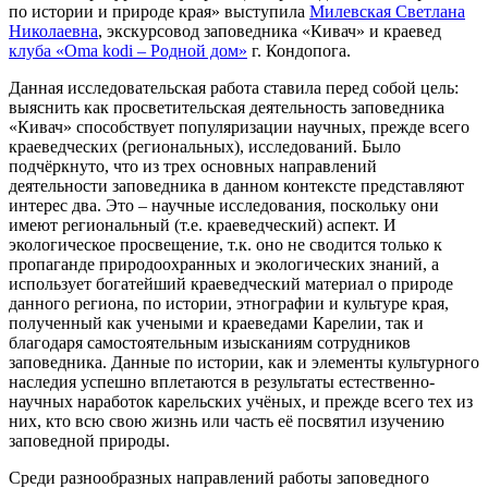
по истории и природе края» выступила
Милевская Светлана
Николаевна
, экскурсовод заповедника «Кивач» и краевед
клуба «Oma kodi – Родной дом»
г. Кондопога.
Данная исследовательская работа ставила перед собой цель:
выяснить как просветительская деятельность заповедника
«Кивач» способствует популяризации научных, прежде всего
краеведческих (региональных), исследований. Было
подчёркнуто, что из трех основных направлений
деятельности заповедника в данном контексте представляют
интерес два. Это – научные исследования, поскольку они
имеют региональный (т.е. краеведческий) аспект. И
экологическое просвещение, т.к. оно не сводится только к
пропаганде природоохранных и экологических знаний, а
использует богатейший краеведческий материал о природе
данного региона, по истории, этнографии и культуре края,
полученный как учеными и краеведами Карелии, так и
благодаря самостоятельным изысканиям сотрудников
заповедника. Данные по истории, как и элементы культурного
наследия успешно вплетаются в результаты естественно-
научных наработок карельских учёных, и прежде всего тех из
них, кто всю свою жизнь или часть её посвятил изучению
заповедной природы.
Среди разнообразных направлений работы заповедного