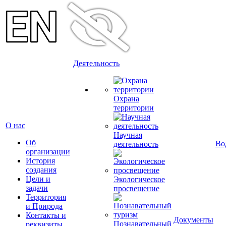
Деятельность
Охрана
территории
О нас
Научная
Об
Во
деятельность
организации
История
создания
Цели и
Экологическое
задачи
просвещение
Территория
и Природа
Контакты и
Документы
Познавательный
реквизиты