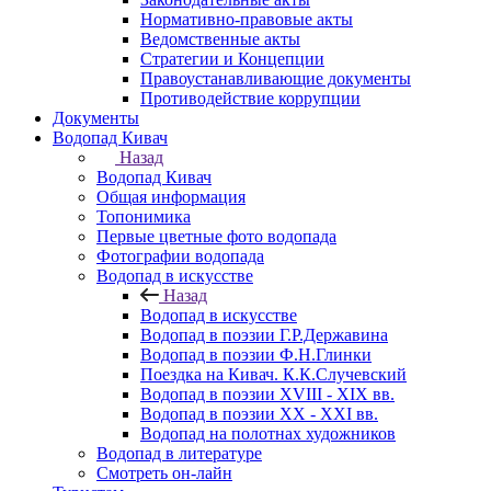
Нормативно-правовые акты
Ведомственные акты
Стратегии и Концепции
Правоустанавливающие документы
Противодействие коррупции
Документы
Водопад Кивач
Назад
Водопад Кивач
Общая информация
Топонимика
Первые цветные фото водопада
Фотографии водопада
Водопад в искусстве
Назад
Водопад в искусстве
Водопад в поэзии Г.Р.Державина
Водопад в поэзии Ф.Н.Глинки
Поездка на Кивач. К.К.Случевский
Водопад в поэзии XVIII - XIX вв.
Водопад в поэзии XX - XXI вв.
Водопад на полотнах художников
Водопад в литературе
Смотреть он-лайн