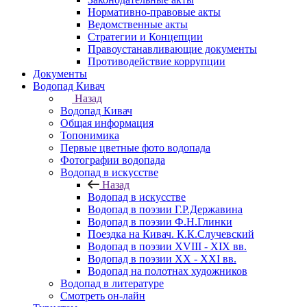
Нормативно-правовые акты
Ведомственные акты
Стратегии и Концепции
Правоустанавливающие документы
Противодействие коррупции
Документы
Водопад Кивач
Назад
Водопад Кивач
Общая информация
Топонимика
Первые цветные фото водопада
Фотографии водопада
Водопад в искусстве
Назад
Водопад в искусстве
Водопад в поэзии Г.Р.Державина
Водопад в поэзии Ф.Н.Глинки
Поездка на Кивач. К.К.Случевский
Водопад в поэзии XVIII - XIX вв.
Водопад в поэзии XX - XXI вв.
Водопад на полотнах художников
Водопад в литературе
Смотреть он-лайн