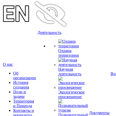
Деятельность
Охрана
территории
О нас
Научная
Об
Во
деятельность
организации
История
создания
Цели и
Экологическое
задачи
просвещение
Территория
и Природа
Контакты и
Документы
Познавательный
реквизиты