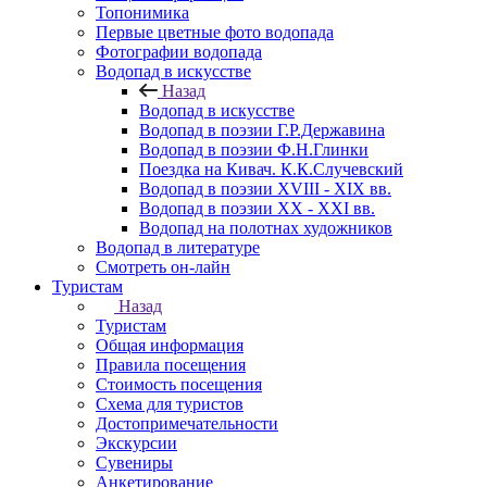
Топонимика
Первые цветные фото водопада
Фотографии водопада
Водопад в искусстве
Назад
Водопад в искусстве
Водопад в поэзии Г.Р.Державина
Водопад в поэзии Ф.Н.Глинки
Поездка на Кивач. К.К.Случевский
Водопад в поэзии XVIII - XIX вв.
Водопад в поэзии XX - XXI вв.
Водопад на полотнах художников
Водопад в литературе
Смотреть он-лайн
Туристам
Назад
Туристам
Общая информация
Правила посещения
Стоимость посещения
Схема для туристов
Достопримечательности
Экскурсии
Сувениры
Анкетирование