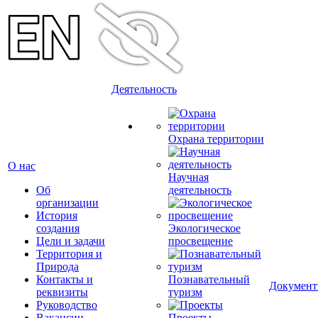
Деятельность
Охрана территории
О нас
Научная
Об
деятельность
организации
История
создания
Экологическое
Цели и задачи
просвещение
Территория и
Природа
Контакты и
Познавательный
Докумен
реквизиты
туризм
Руководство
Вакансии
Проекты