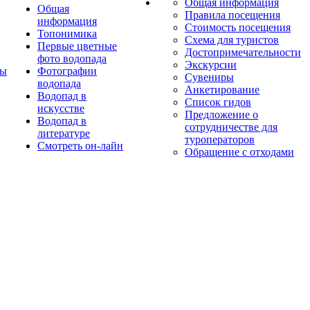
Общая информация
Общая
Правила посещения
информация
Стоимость посещения
Топонимика
Схема для туристов
Первые цветные
Достопримечательности
фото водопада
Экскурсии
ты
Фотографии
Сувениры
водопада
Анкетирование
Водопад в
Список гидов
искусстве
Предложение о
Водопад в
сотрудничестве для
литературе
туроператоров
Смотреть он-лайн
Обращение с отходами