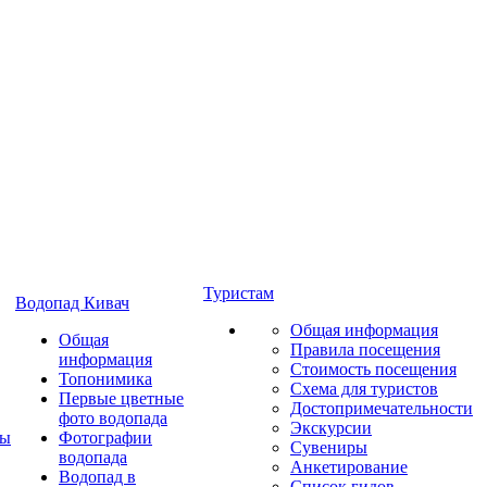
Туристам
Водопад Кивач
Общая информация
Общая
Правила посещения
информация
Стоимость посещения
Топонимика
Схема для туристов
Первые цветные
Достопримечательности
фото водопада
Экскурсии
ты
Фотографии
Сувениры
водопада
Анкетирование
Водопад в
Список гидов