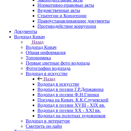
Нормативно-правовые акты
Ведомственные акты
Стратегии и Концепции
Правоустанавливающие документы
Противодействие коррупции
Документы
Водопад Кивач
Назад
Водопад Кивач
Общая информация
Топонимика
Первые цветные фото водопада
Фотографии водопада
Водопад в искусстве
Назад
Водопад в искусстве
Водопад в поэзии Г.Р.Державина
Водопад в поэзии Ф.Н.Глинки
Поездка на Кивач. К.К.Случевский
Водопад в поэзии XVIII - XIX вв.
Водопад в поэзии XX - XXI вв.
Водопад на полотнах художников
Водопад в литературе
Смотреть он-лайн