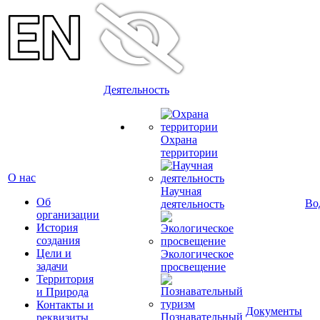
Деятельность
Охрана
территории
О нас
Научная
Об
Во
деятельность
организации
История
создания
Цели и
Экологическое
задачи
просвещение
Территория
и Природа
Контакты и
Документы
Познавательный
реквизиты