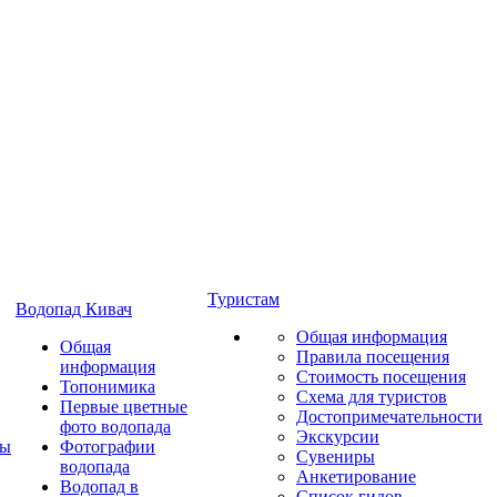
Туристам
Водопад Кивач
Общая информация
Общая
Правила посещения
информация
Стоимость посещения
Топонимика
Схема для туристов
Первые цветные
Достопримечательности
фото водопада
Экскурсии
ты
Фотографии
Сувениры
водопада
Анкетирование
Водопад в
Список гидов