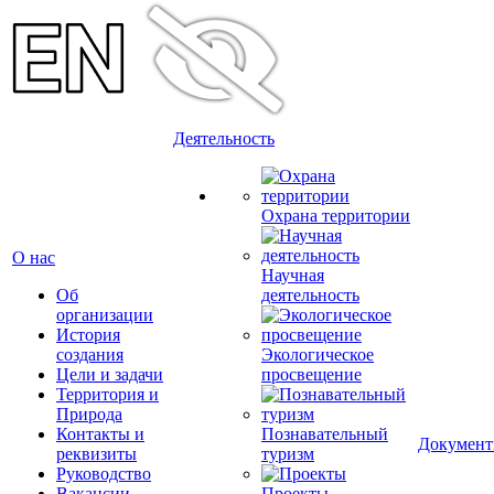
Деятельность
Охрана территории
О нас
Научная
Об
деятельность
организации
История
создания
Экологическое
Цели и задачи
просвещение
Территория и
Природа
Контакты и
Познавательный
Докумен
реквизиты
туризм
Руководство
Вакансии
Проекты