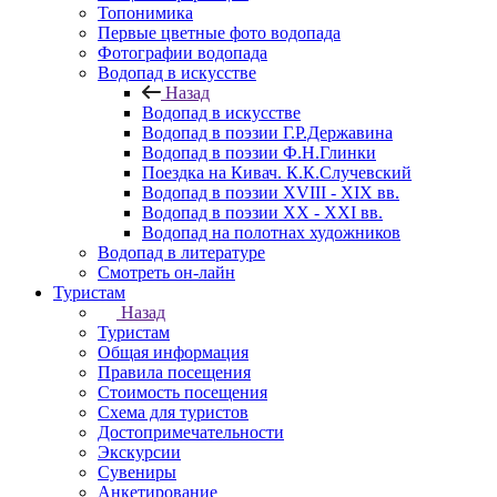
Топонимика
Первые цветные фото водопада
Фотографии водопада
Водопад в искусстве
Назад
Водопад в искусстве
Водопад в поэзии Г.Р.Державина
Водопад в поэзии Ф.Н.Глинки
Поездка на Кивач. К.К.Случевский
Водопад в поэзии XVIII - XIX вв.
Водопад в поэзии XX - XXI вв.
Водопад на полотнах художников
Водопад в литературе
Смотреть он-лайн
Туристам
Назад
Туристам
Общая информация
Правила посещения
Стоимость посещения
Схема для туристов
Достопримечательности
Экскурсии
Сувениры
Анкетирование