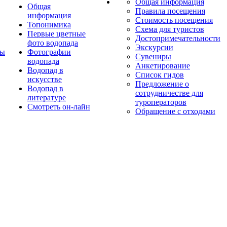
Общая информация
Общая
Правила посещения
информация
Стоимость посещения
Топонимика
Схема для туристов
Первые цветные
Достопримечательности
фото водопада
Экскурсии
ты
Фотографии
Сувениры
водопада
Анкетирование
Водопад в
Список гидов
искусстве
Предложение о
Водопад в
сотрудничестве для
литературе
туроператоров
Смотреть он-лайн
Обращение с отходами