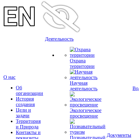
Деятельность
Охрана
территории
О нас
Научная
Об
Во
деятельность
организации
История
создания
Цели и
Экологическое
задачи
просвещение
Территория
и Природа
Контакты и
Документы
Познавательный
реквизиты