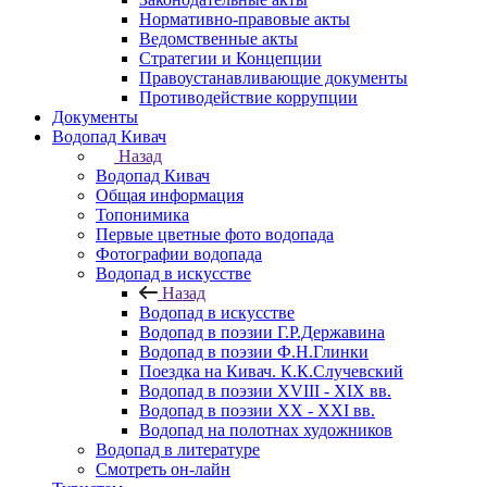
Нормативно-правовые акты
Ведомственные акты
Стратегии и Концепции
Правоустанавливающие документы
Противодействие коррупции
Документы
Водопад Кивач
Назад
Водопад Кивач
Общая информация
Топонимика
Первые цветные фото водопада
Фотографии водопада
Водопад в искусстве
Назад
Водопад в искусстве
Водопад в поэзии Г.Р.Державина
Водопад в поэзии Ф.Н.Глинки
Поездка на Кивач. К.К.Случевский
Водопад в поэзии XVIII - XIX вв.
Водопад в поэзии XX - XXI вв.
Водопад на полотнах художников
Водопад в литературе
Смотреть он-лайн