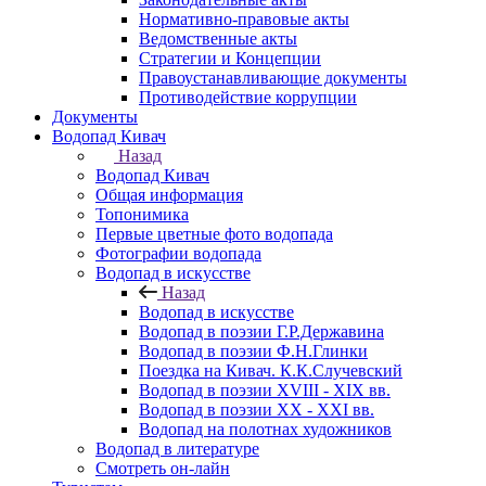
Нормативно-правовые акты
Ведомственные акты
Стратегии и Концепции
Правоустанавливающие документы
Противодействие коррупции
Документы
Водопад Кивач
Назад
Водопад Кивач
Общая информация
Топонимика
Первые цветные фото водопада
Фотографии водопада
Водопад в искусстве
Назад
Водопад в искусстве
Водопад в поэзии Г.Р.Державина
Водопад в поэзии Ф.Н.Глинки
Поездка на Кивач. К.К.Случевский
Водопад в поэзии XVIII - XIX вв.
Водопад в поэзии XX - XXI вв.
Водопад на полотнах художников
Водопад в литературе
Смотреть он-лайн