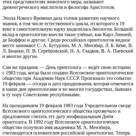
этих представителях животного мира, называют
древнегреческого мыслителя и философа Аристотеля.
Эпоха Нового Времени дала толчок развитию научного
знания, в том числе естественного цикла, из которого в 19
веке в самостоятельную науку выделилась биология. Большой
вклад в орнитологию внесли такие учёные, как Карл Линней,
де Бюффон и другие. Среди российских орнитологов видное
место занимают С. А. Бутурлин, М. А. Мензбир, Л. Б. Бёме, В.
Л. Бианки, П. В. Серебровский, Н. А. Гладков, В. А. Паевский
и многие другие.
Сам же праздник — День орнитолога — ведёт свою историю
с 1983 года, когда было создано Всесоюзное орнитологическое
общество при Академии Наук СССР. Произошло это событие
19 февраля — отсюда и дата празднования, которая отмечается
в наши дни орнитологами и во многих государствах, бывших
в ту пору Советскими республиками.
На проходившем 19 февраля 1983 года Учредительном съезде
Всесоюзного орнитологического общества прозвучало и
предложение считать эту дату неофициальным Днём
орнитолога. В 1992 году Всесоюзное орнитологическое
общество получило имя академика М. А. Мензбира,
считающегося основателем российской орнитологии. Теперь