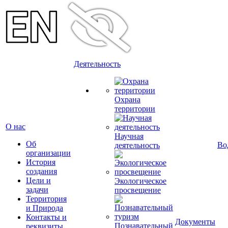
Деятельность
Охрана
территории
О нас
Научная
Об
Во
деятельность
организации
История
создания
Цели и
Экологическое
задачи
просвещение
Территория
и Природа
Контакты и
Документы
Познавательный
реквизиты