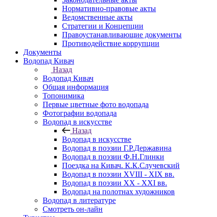
Нормативно-правовые акты
Ведомственные акты
Стратегии и Концепции
Правоустанавливающие документы
Противодействие коррупции
Документы
Водопад Кивач
Назад
Водопад Кивач
Общая информация
Топонимика
Первые цветные фото водопада
Фотографии водопада
Водопад в искусстве
Назад
Водопад в искусстве
Водопад в поэзии Г.Р.Державина
Водопад в поэзии Ф.Н.Глинки
Поездка на Кивач. К.К.Случевский
Водопад в поэзии XVIII - XIX вв.
Водопад в поэзии XX - XXI вв.
Водопад на полотнах художников
Водопад в литературе
Смотреть он-лайн