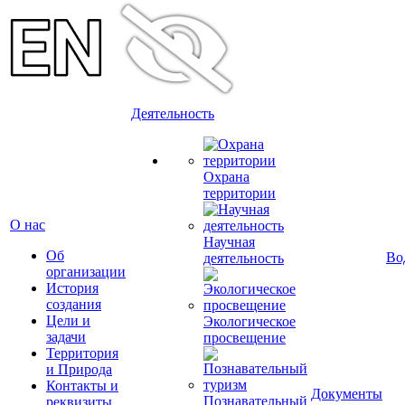
Деятельность
Охрана
территории
О нас
Научная
Об
Во
деятельность
организации
История
создания
Цели и
Экологическое
задачи
просвещение
Территория
и Природа
Контакты и
Документы
Познавательный
реквизиты