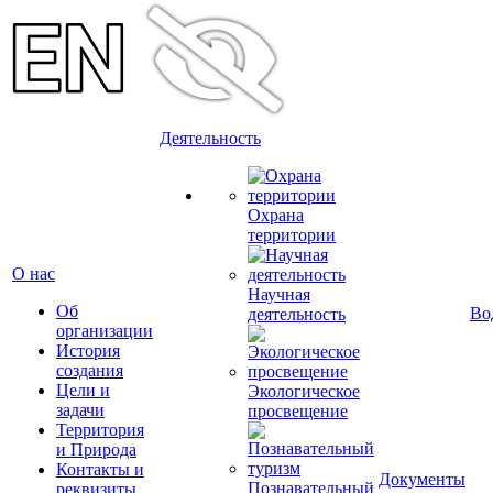
Деятельность
Охрана
территории
О нас
Научная
Об
Во
деятельность
организации
История
создания
Цели и
Экологическое
задачи
просвещение
Территория
и Природа
Контакты и
Документы
Познавательный
реквизиты