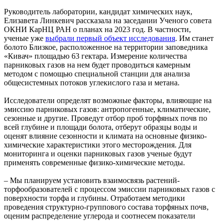
Руководитель лаборатории, кандидат химических наук,
Елизавета Линкевич рассказала на заседании Ученого совета
ОКНИ КарНЦ РАН о планах на 2023 год. В частности,
ученые уже
выбрали первый объект исследования
. Им станет
болото Близкое, расположенное на территории заповедника
«Кивач» площадью 63 гектара. Измерение количества
парниковых газов на нем будет проводиться камерным
методом с помощью специальной станции для анализа
общесистемных потоков углекислого газа и метана.
Исследователи определят возможные факторы, влияющие на
эмиссию парниковых газов: антропогенные, климатические,
сезонные и другие. Проведут отбор проб торфяных почв по
всей глубине и площади болота, отберут образцы воды и
оценят влияние сезонности и климата на основные физико-
химические характеристики этого месторождения. Для
мониторинга и оценки парниковых газов ученые будут
применять современные физико-химические методы.
– Мы планируем установить взаимосвязь растений-
торфообразователей с процессом эмиссии парниковых газов с
поверхности торфа и глубины. Отработаем методики
проведения структурно-группового состава торфяных почв,
оценим распределение углерода и соотнесем показатели