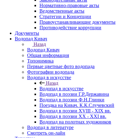
Нормативно-правовые акты
Ведомственные акты
Стратегии и Концепции
Правоустанавливающие документы
Противодействие коррупции
Документы
Водопад Кивач
Назад
Водопад Кивач
Общая информация
Топонимика
Первые цветные фото водопада
Фотографии водопада
Водопад в искусстве
Назад
Водопад в искусстве
Водопад в поэзии Г.Р.Державина
Водопад в поэзии Ф.Н.Глинки
Поездка на Кивач. К.К.Случевский
Водопад в поэзии XVIII - XIX вв.
Водопад в поэзии XX - XXI вв.
Водопад на полотнах художников
Водопад в литературе
Смотреть он-лайн