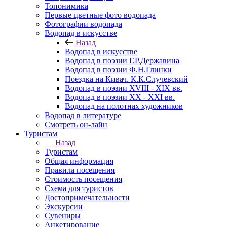
Топонимика
Первые цветные фото водопада
Фотографии водопада
Водопад в искусстве
Назад
Водопад в искусстве
Водопад в поэзии Г.Р.Державина
Водопад в поэзии Ф.Н.Глинки
Поездка на Кивач. К.К.Случевский
Водопад в поэзии XVIII - XIX вв.
Водопад в поэзии XX - XXI вв.
Водопад на полотнах художников
Водопад в литературе
Смотреть он-лайн
Туристам
Назад
Туристам
Общая информация
Правила посещения
Стоимость посещения
Схема для туристов
Достопримечательности
Экскурсии
Сувениры
Анкетирование