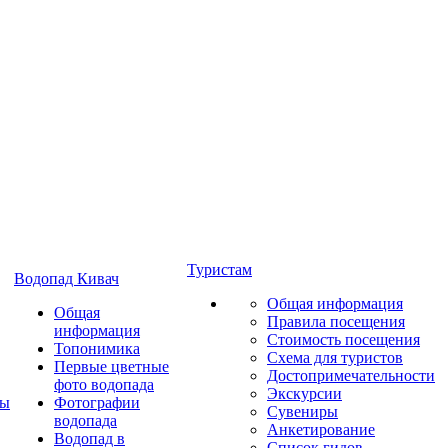
Туристам
Водопад Кивач
Общая информация
Общая
Правила посещения
информация
Стоимость посещения
Топонимика
Схема для туристов
Первые цветные
Достопримечательности
фото водопада
Экскурсии
ты
Фотографии
Сувениры
водопада
Анкетирование
Водопад в
Список гидов