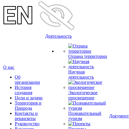
Деятельность
Охрана территории
О нас
Научная
Об
деятельность
организации
История
создания
Экологическое
Цели и задачи
просвещение
Территория и
Природа
Контакты и
Познавательный
Докумен
реквизиты
туризм
Руководство
Вакансии
Проекты