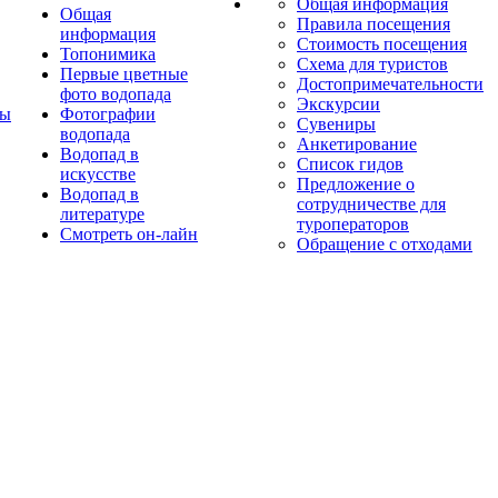
Общая информация
Общая
Правила посещения
информация
Стоимость посещения
Топонимика
Схема для туристов
Первые цветные
Достопримечательности
фото водопада
Экскурсии
ты
Фотографии
Сувениры
водопада
Анкетирование
Водопад в
Список гидов
искусстве
Предложение о
Водопад в
сотрудничестве для
литературе
туроператоров
Смотреть он-лайн
Обращение с отходами