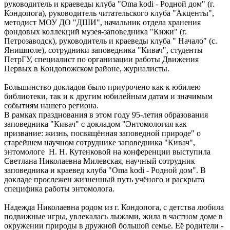
руководитель и краеведы клуба "Oma kodi - Родной дом" (г.
Кондопога), руководитель читательского клуба "Акценты",
методист МОУ ДО "ДШИ", начальник отдела хранения
фондовых коллекций музея-заповедника "Кижи" (г.
Петрозаводск), руководитель и краеведы клуба " Начало" (с.
Янишполе), сотрудники заповедника "Кивач", студенты
ПетрГУ, специалист по организации работы Движения
Первых в Кондопожском районе, журналисты.
Большинство докладов было приурочено как к юбилею
библиотеки, так и к другим юбилейным датам и значимым
событиям нашего региона.
В рамках празднования в этом году 95-летия образования
заповедника "Кивач" с докладом "Энтомология как
призвание: жизнь, посвящённая заповедной природе" о
старейшем научном сотруднике заповедника "Кивач",
энтомологе Н. Н. Кутенковой на конференции выступила
Светлана Николаевна Милевская, научный сотрудник
заповедника и краевед клуба "Oma kodi - Родной дом". В
докладе прослежен жизненный путь учёного и раскрыта
специфика работы энтомолога.
Надежда Николаевна родом из г. Кондопога, с детства любила
подвижные игры, увлекалась лыжами, жила в частном доме в
окружении природы в дружной большой семье. Её родители -