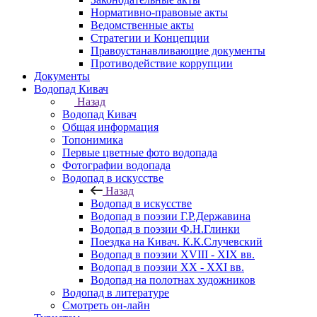
Нормативно-правовые акты
Ведомственные акты
Стратегии и Концепции
Правоустанавливающие документы
Противодействие коррупции
Документы
Водопад Кивач
Назад
Водопад Кивач
Общая информация
Топонимика
Первые цветные фото водопада
Фотографии водопада
Водопад в искусстве
Назад
Водопад в искусстве
Водопад в поэзии Г.Р.Державина
Водопад в поэзии Ф.Н.Глинки
Поездка на Кивач. К.К.Случевский
Водопад в поэзии XVIII - XIX вв.
Водопад в поэзии XX - XXI вв.
Водопад на полотнах художников
Водопад в литературе
Смотреть он-лайн