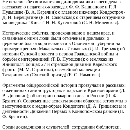
Не остались без внимания люди-подвижники своего дела в
рассказах: о педагогах-краеведах Ф. Ф. Кашпанове и Г. Я.
Пудышеве (В. А. Карелин); о главном инженере Кондостроя -
Д. И. Верещагине (Е. И. Садовская); о старейшем сотруднике
заповедника "Кивач" Н. Н. Кутенковой (С. Н. Милевская).
Исторические события, происходившие в нашем крае, и
связанные с ними люди были отмечены в докладах: о
церковной благотворительности в Олонецкой губернии на
примере крестьян Макарьевых - Исаковых (Д. И. Третьяк); об
истории Сунской волости в период Гражданской войны и
борьбы с интервенцией (Т. В. Путешова); о земляках из
Янишполя, бойцах 27-й стрелковой дивизии Карельского
фронта (М. М. Стригина); о семейной коллекции
Татариновых (Сунский приход) (Е. С. Намятова).
Фрагменты общероссийской истории прозвучали в рассказах:
о женщинах-санинструкторах в царской и Красной армии (Д.
В. Дорошин); об истории пожарного дела в России (П. Ф.
Брянгин). Современные аспекты жизни общества затронуты в
выступлениях о медиа-образе Кондопоги (Д. А. Гришанова) и
деятельности Движения Первых в Кондопожском районе (П.
Ф. Брянгин).
Среди докладчиков и слушателей: сотрудники библиотеки,