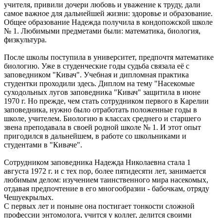
учителя, привили дочери любовь и уважение к труду, дали
самое важное для дальнейшей жизни: здоровье и образование.
Общее образование Надежда получила в кондопожской школе
№ 1. Любимыми предметами были: математика, биология,
физкультура.
После школы поступила в университет, предпочтя математике
биологию. Уже в студенческие годы судьба связала её с
заповедником "Кивач". Учебная и дипломная практика
студентки проходили здесь. Диплом на тему "Насекомые
суходольных лугов заповедника "Кивач" защитила в июне
1970 г. Но прежде, чем стать сотрудником первого в Карелии
заповедника, нужно было отработать положенные годы в
школе, учителем. Биологию в классах среднего и старшего
звена преподавала в своей родной школе № 1. И этот опыт
пригодился в дальнейшем, в работе со школьниками и
студентами в "Киваче".
Сотрудником заповедника Надежда Николаевна стала 1
августа 1972 г. и с тех пор, более пятидесяти лет, занимается
любимым делом: изучением таинственного мира насекомых,
отдавая предпочтение в его многообразии - бабочкам, отряду
Чешуекрылых.
С первых лет и поныне она постигает тонкости сложной
профессии энтомолога, учится у коллег, делится своими