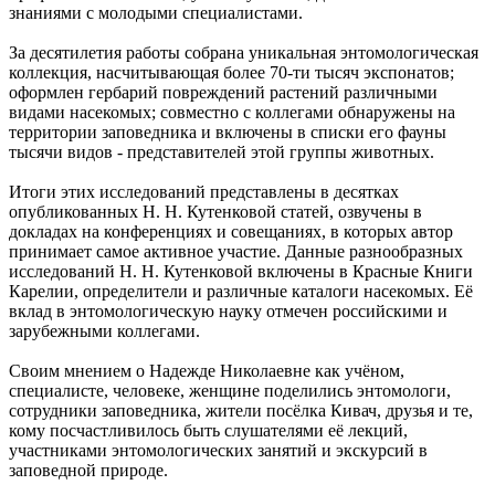
знаниями с молодыми специалистами.
За десятилетия работы собрана уникальная энтомологическая
коллекция, насчитывающая более 70-ти тысяч экспонатов;
оформлен гербарий повреждений растений различными
видами насекомых; совместно с коллегами обнаружены на
территории заповедника и включены в списки его фауны
тысячи видов - представителей этой группы животных.
Итоги этих исследований представлены в десятках
опубликованных Н. Н. Кутенковой статей, озвучены в
докладах на конференциях и совещаниях, в которых автор
принимает самое активное участие. Данные разнообразных
исследований Н. Н. Кутенковой включены в Красные Книги
Карелии, определители и различные каталоги насекомых. Её
вклад в энтомологическую науку отмечен российскими и
зарубежными коллегами.
Своим мнением о Надежде Николаевне как учёном,
специалисте, человеке, женщине поделились энтомологи,
сотрудники заповедника, жители посёлка Кивач, друзья и те,
кому посчастливилось быть слушателями её лекций,
участниками энтомологических занятий и экскурсий в
заповедной природе.