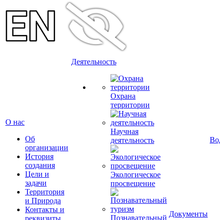
Деятельность
Охрана
территории
О нас
Научная
Об
Во
деятельность
организации
История
создания
Цели и
Экологическое
задачи
просвещение
Территория
и Природа
Контакты и
Документы
Познавательный
реквизиты