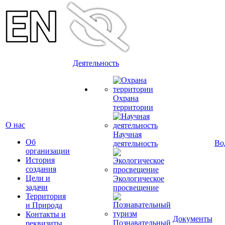
Деятельность
Охрана
территории
О нас
Научная
Об
Во
деятельность
организации
История
создания
Цели и
Экологическое
задачи
просвещение
Территория
и Природа
Контакты и
Документы
Познавательный
реквизиты