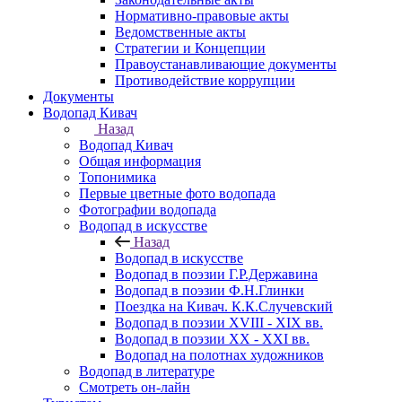
Нормативно-правовые акты
Ведомственные акты
Стратегии и Концепции
Правоустанавливающие документы
Противодействие коррупции
Документы
Водопад Кивач
Назад
Водопад Кивач
Общая информация
Топонимика
Первые цветные фото водопада
Фотографии водопада
Водопад в искусстве
Назад
Водопад в искусстве
Водопад в поэзии Г.Р.Державина
Водопад в поэзии Ф.Н.Глинки
Поездка на Кивач. К.К.Случевский
Водопад в поэзии XVIII - XIX вв.
Водопад в поэзии XX - XXI вв.
Водопад на полотнах художников
Водопад в литературе
Смотреть он-лайн