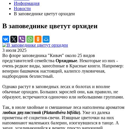
Информация
Новости
В заповеднике цветут орхидеи
В заповеднике цветут орхидеи
3 июля 2025
Во флоре заповедника "Кивач" около 25 видов
представителей семейства
Орхидные
. Некоторые из них -
очень редкие виды, занесённые в Красные книги. Например:
венерин башмачок настоящий, калипсо луковичная,
надбородник безлистный.
Однако растут в заповедных лесах и болотах и вполне
обычные орхидеи. Больших зарослей они, как правило, не
образуют, встречаются одиночно или небольшими группами.
Так, в июле хвойные и смешанные леса наполнены ароматом
любки двулистной (
Platanthéra bifólia
)
. Уже из далека
приметны её соцветия-свечи. Изящные цветочки на них
напоминают маленьких балерин, изогнувшихся в танце. А
запах, усиливающийся к вечеру, просто чарующий.