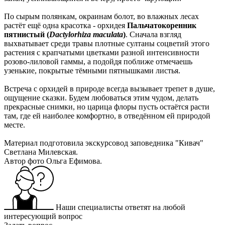
По сырым полянкам, окраинам болот, во влажных лесах
растёт ещё одна красотка - орхидея
Пальчатокоренник
пятнистый (
Dactylorhiza maculata
)
. Сначала взгляд
выхватывает среди травы плотные султаны соцветий этого
растения с крапчатыми цветками разной интенсивности
розово-лиловой гаммы, а подойдя поближе отмечаешь
узенькие, покрытые тёмными пятнышками листья.
Встреча с орхидей в природе всегда вызывает трепет в душе,
ощущение сказки. Будем любоваться этим чудом, делать
прекрасные снимки, но царица флоры пусть остаётся расти
там, где ей наиболее комфортно, в отведённом ей природой
месте.
Материал подготовила экскурсовод заповедника "Кивач"
Светлана Милевская.
Автор фото Ольга Ефимова.
Наши специалисты ответят на любой
интересующий вопрос