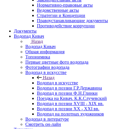
Нормативно-правовые акты
Ведомственные акты
Стратегии и Концепции
Правоустанавливающие документы
Противодействие коррупции
Документы
Водопад Кивач
Назад
Водопад Кивач
Общая информация
Топонимика
Первые цветные фото водопада
Фотографии водопада
Водопад в искусстве
Назад
Водопад в искусстве
Водопад в поэзии Г.Р.Державина
Водопад в поэзии Ф.Н.Глинки
Поездка на Кивач. К.К.Случевский
Водопад в поэзии XVIII - XIX вв.
Водопад в поэзии XX - XXI вв.
Водопад на полотнах художников
Водопад в литературе
Смотреть он-лайн