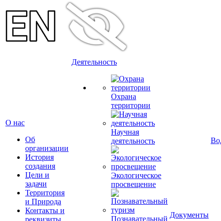
Деятельность
Охрана
территории
О нас
Научная
Об
Во
деятельность
организации
История
создания
Цели и
Экологическое
задачи
просвещение
Территория
и Природа
Контакты и
Документы
Познавательный
реквизиты