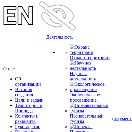
Деятельность
Охрана территории
О нас
Научная
Об
деятельность
организации
История
создания
Экологическое
Цели и задачи
просвещение
Территория и
Природа
Контакты и
Познавательный
Докумен
реквизиты
туризм
Руководство
Вакансии
Проекты