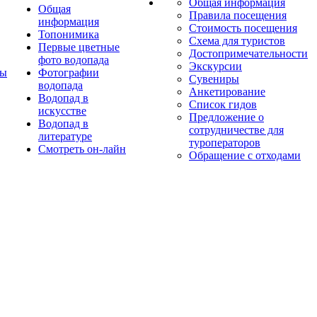
Общая информация
Общая
Правила посещения
информация
Стоимость посещения
Топонимика
Схема для туристов
Первые цветные
Достопримечательности
фото водопада
Экскурсии
ты
Фотографии
Сувениры
водопада
Анкетирование
Водопад в
Список гидов
искусстве
Предложение о
Водопад в
сотрудничестве для
литературе
туроператоров
Смотреть он-лайн
Обращение с отходами