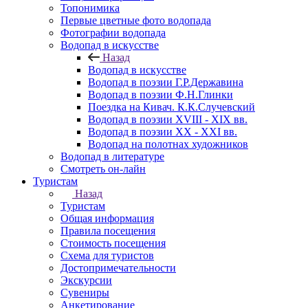
Топонимика
Первые цветные фото водопада
Фотографии водопада
Водопад в искусстве
Назад
Водопад в искусстве
Водопад в поэзии Г.Р.Державина
Водопад в поэзии Ф.Н.Глинки
Поездка на Кивач. К.К.Случевский
Водопад в поэзии XVIII - XIX вв.
Водопад в поэзии XX - XXI вв.
Водопад на полотнах художников
Водопад в литературе
Смотреть он-лайн
Туристам
Назад
Туристам
Общая информация
Правила посещения
Стоимость посещения
Схема для туристов
Достопримечательности
Экскурсии
Сувениры
Анкетирование