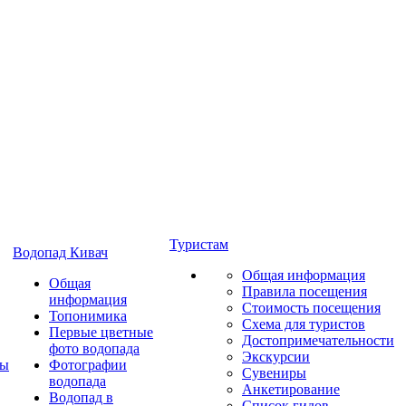
Туристам
Водопад Кивач
Общая информация
Общая
Правила посещения
информация
Стоимость посещения
Топонимика
Схема для туристов
Первые цветные
Достопримечательности
фото водопада
Экскурсии
ты
Фотографии
Сувениры
водопада
Анкетирование
Водопад в
Список гидов