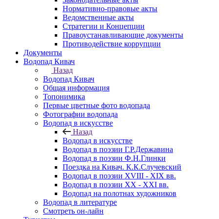
Нормативно-правовые акты
Ведомственные акты
Стратегии и Концепции
Правоустанавливающие документы
Противодействие коррупции
Документы
Водопад Кивач
Назад
Водопад Кивач
Общая информация
Топонимика
Первые цветные фото водопада
Фотографии водопада
Водопад в искусстве
Назад
Водопад в искусстве
Водопад в поэзии Г.Р.Державина
Водопад в поэзии Ф.Н.Глинки
Поездка на Кивач. К.К.Случевский
Водопад в поэзии XVIII - XIX вв.
Водопад в поэзии XX - XXI вв.
Водопад на полотнах художников
Водопад в литературе
Смотреть он-лайн