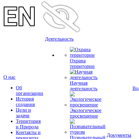
Деятельность
Охрана
территории
О нас
Научная
Об
Во
деятельность
организации
История
создания
Цели и
Экологическое
задачи
просвещение
Территория
и Природа
Контакты и
Документы
Познавательный
реквизиты