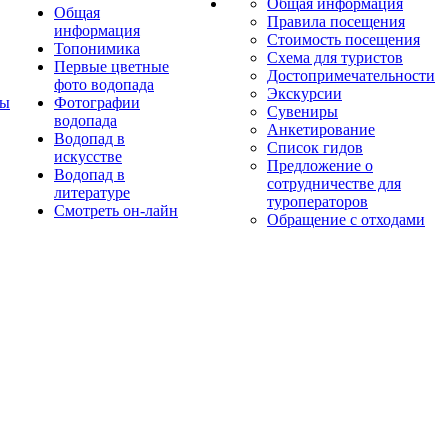
Общая информация
Общая
Правила посещения
информация
Стоимость посещения
Топонимика
Схема для туристов
Первые цветные
Достопримечательности
фото водопада
Экскурсии
ты
Фотографии
Сувениры
водопада
Анкетирование
Водопад в
Список гидов
искусстве
Предложение о
Водопад в
сотрудничестве для
литературе
туроператоров
Смотреть он-лайн
Обращение с отходами