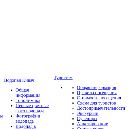
Туристам
Водопад Кивач
Общая информация
Общая
Правила посещения
информация
Стоимость посещения
Топонимика
Схема для туристов
Первые цветные
Достопримечательности
фото водопада
Экскурсии
ты
Фотографии
Сувениры
водопада
Анкетирование
Водопад в
Список гидов