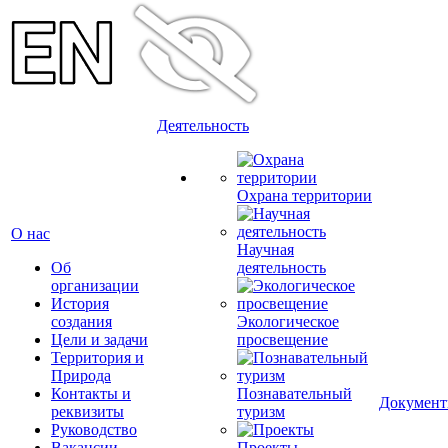
Деятельность
Охрана территории
О нас
Научная
Об
деятельность
организации
История
создания
Экологическое
Цели и задачи
просвещение
Территория и
Природа
Контакты и
Познавательный
Докумен
реквизиты
туризм
Руководство
Вакансии
Проекты