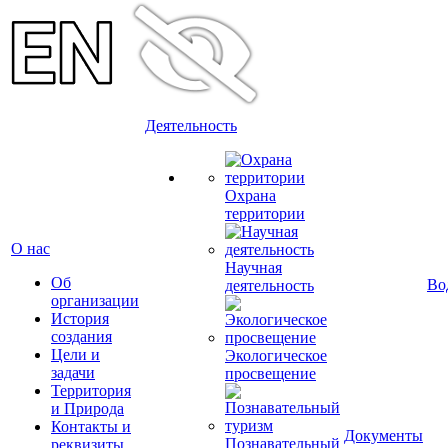
Деятельность
Охрана
территории
О нас
Научная
Об
Во
деятельность
организации
История
создания
Цели и
Экологическое
задачи
просвещение
Территория
и Природа
Контакты и
Документы
Познавательный
реквизиты