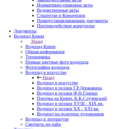
Нормативно-правовые акты
Ведомственные акты
Стратегии и Концепции
Правоустанавливающие документы
Противодействие коррупции
Документы
Водопад Кивач
Назад
Водопад Кивач
Общая информация
Топонимика
Первые цветные фото водопада
Фотографии водопада
Водопад в искусстве
Назад
Водопад в искусстве
Водопад в поэзии Г.Р.Державина
Водопад в поэзии Ф.Н.Глинки
Поездка на Кивач. К.К.Случевский
Водопад в поэзии XVIII - XIX вв.
Водопад в поэзии XX - XXI вв.
Водопад на полотнах художников
Водопад в литературе
Смотреть он-лайн