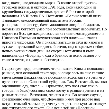
владыками, «водопадами мира». В конце второй русско-
турецкой войны, в октябре 1791 года, скончался один из
крупнейших государственных деятелей России второй
половины XVIII века Г.А. Потемкин. «Великолепный князь
Тавриды», некоронованный властитель России,
распоряжавшийся судьбами миллионов людей, обладатель
несметных богатств умер при обстоятельствах необычных. По
дороге из Ясс, где находилась ставка главнокомандующего, в
Николаев Потемкин почувствовал себя плохо — начался
приступ лихорадки. Он приказал вытащить себя из кареты и
тут же в пустынной молдавской степи, под открытым небом,
ночью окончил свои дни. На смерть Потемкина и была
написана ода «Водопад», ода о бренности всего земного, о
славе и чести, о праве на бессмертие.
Существует предположение, что описание Кивача появилось
раньше, чем основной текст оды, и опиралось на еще свежие
впечатления Державина от посещения водопада во время его
путешествия по Олонецкой губернии. Так, Вяземский, высоко
оценивший оду, писал: «...Приметно, что поэт (так точно,
говорят, и было) составил свою поэму в разные времена и из
разных частей». Возможно, что это и так. Во всяком случае,
совершенно очевидно, что Державин имел при работе над
вступительной частью оды четкую «прозаическую заготовку»
для стихотворного текста. Она все в той же «Поденной