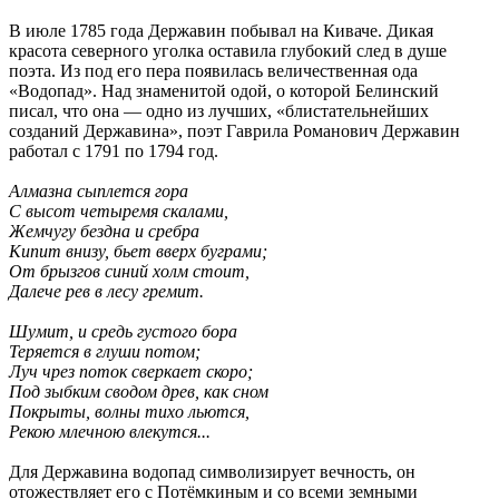
В июле 1785 года Державин побывал на Киваче. Дикая
красота северного уголка оставила глубокий след в душе
поэта. Из под его пера появилась величественная ода
«Водопад». Над знаменитой одой, о которой Белинский
писал, что она — одно из лучших, «блистательнейших
созданий Державина», поэт Гаврила Романович Державин
работал с 1791 по 1794 год.
Алмазна сыплется гора
С высот четыремя скалами,
Жемчугу бездна и сребра
Кипит внизу, бьет вверх буграми;
От брызгов синий холм стоит,
Далече рев в лесу гремит.
Шумит, и средь густого бора
Теряется в глуши потом;
Луч чрез поток сверкает скоро;
Под зыбким сводом древ, как сном
Покрыты, волны тихо льются,
Рекою млечною влекутся...
Для Державина водопад символизирует вечность, он
отожествляет его с Потёмкиным и со всеми земными