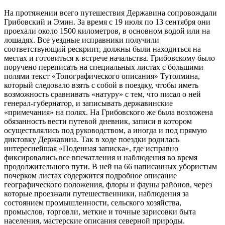
На протяжении всего путешествия Державина сопровождали
Грибовский и Эмин. За время с 19 июля по 13 сентября они
проехали около 1500 километров, в основном водой или на
лошадях. Все уездные исправники получили
соответствующий рескрипт, должны были находиться на
местах и готовиться к встрече начальства. Грибовскому было
поручено переписать на специальных листах с большими
полями текст «Топографического описания» Тутолмина,
который следовало взять с собой в поездку, чтобы иметь
возможность сравнивать «натуру» с тем, что писал о ней
генерал-губернатор, и записывать державинские
«примечания» на полях. На Грибовского же была возложена
обязанность вести путевой дневник, записи в котором
осуществлялись под руководством, а иногда и под прямую
диктовку Державина. Так в ходе поездки родилась
интереснейшая «Поденная записка», где исправно
фиксировались все впечатления и наблюдения во время
продолжительного пути. В ней на 66 написанных убористым
почерком листах содержится подробное описание
географического положения, флоры и фауны районов, через
которые проезжали путешественники, наблюдения за
состоянием промышленности, сельского хозяйства,
промыслов, торговли, меткие и точные зарисовки быта
населения, мастерские описания северной природы.