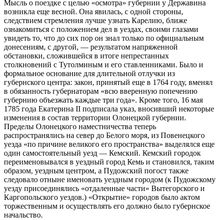
Мысль о поездке с целью «осмотра» губернии у Державина
возникла еще весной. Она явилась, с одной стороны,
следствием стремления лучше узнать Карелию, ближе
ознакомиться с положением дел в уездах, своими глазами
увидеть то, что до сих пор он знал только по официальным
донесениям, с другой, — результатом напряженной
обстановки, сложившейся в итоге непрестанных
столкновений с Тутолминым и его ставленниками. Было и
формальное основание для длительной отлучки из
губернского центра: закон, принятый еще в 1764 году, вменял
в обязанность губернаторам «всю вверенную попечению
губернию объезжать каждые три года». Кроме того, 16 мая
1785 года Екатерина II подписала указ, вносивший некоторые
изменения в состав территории Олонецкой губернии.
Пределы Олонецкого наместничества теперь
распространялись на север до Белого моря, из Повенецкого
уезда «по причине великого его пространства» выделялся еще
один самостоятельный уезд — Кемский. Кемский городок
переименовывался в уездный город Кемь и становился, таким
образом, уездным центром, а Пудожский погост также
следовало отныне именовать уездным городом (к Пудожскому
уезду присоединялись «отдаленные части» Вытегорского и
Каргопольского уездов.) «Открытие» городов было актом
торжественным и осуществлять его должно было губернское
начальство.