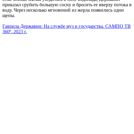
приказал срубить большую сосну и бросить ее вверху потока в
воду. Через несколько мгновений из жерла появились одни
щепы.
Гаврила Державин: На службе муз и государства.
САМПО ТВ
360º. 2023 г.