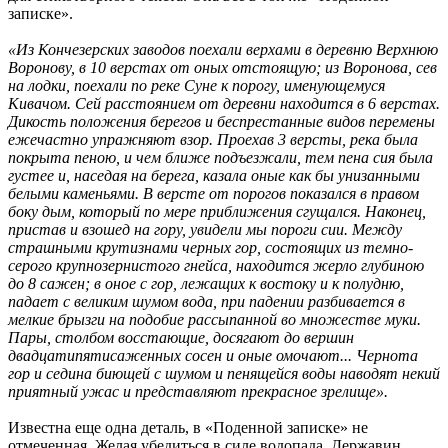
записке».
«Из Кончезерских заводов поехали верхами в деревню Верхнюю
Воронову, в 10 верстах от оных отстоящую; из Воронова, сев
на лодки, поехали по реке Суне к порогу, именующемуся
Кивачом. Сей расстоянием от деревни находится в 6 верстах.
Дикость положения берегов и беспрестанные видов перемены
ежечастно упражняют взор. Проехав 3 версты, река была
покрыта пеною, и чем ближе подъезжали, тем пена сия была
густее и, наседая на берега, казала оные как бы унизанными
белыми каменьями. В версте от порогов показался в правом
боку дым, который по мере приближения сгущался. Наконец,
пристав и взошед на гору, увидели мы пороги сии. Между
страшными крутизнами черных гор, состоящих из темно-
серого крупнозернистого гнейса, находится жерло глубиною
до 8 сажен; в оное с гор, лежащих к востоку и к полудню,
падает с великим шумом вода, при падении разбивается в
мелкие брызги на подобие рассыпанной во множестве муки.
Пары, столбом восстающие, досягают до вершин
двадцатипятисаженных сосен и оные омочают... Чернота
гор и седина биющей с шумом и пенящейся воды наводят некий
приятный ужас и представляют прекрасное зрелище».
Известна еще одна деталь, в «Поденной записке» не
отмеченная. Желая убедиться в силе водопада, Державин