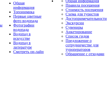
Общая информация
Общая
Правила посещения
информация
Стоимость посещения
Топонимика
Схема для туристов
Первые цветные
Достопримечательности
фото водопада
Экскурсии
ты
Фотографии
Сувениры
водопада
Анкетирование
Водопад в
Список гидов
искусстве
Предложение о
Водопад в
сотрудничестве для
литературе
туроператоров
Смотреть он-лайн
Обращение с отходами