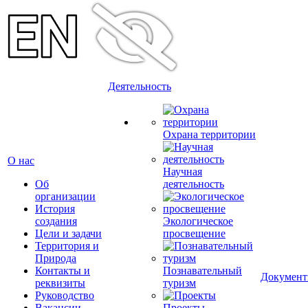
Деятельность
Охрана территории
О нас
Научная
Об
деятельность
организации
История
создания
Экологическое
Цели и задачи
просвещение
Территория и
Природа
Контакты и
Познавательный
Докумен
реквизиты
туризм
Руководство
Вакансии
Проекты