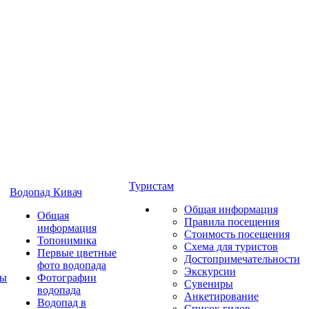
Туристам
Водопад Кивач
Общая информация
Общая
Правила посещения
информация
Стоимость посещения
Топонимика
Схема для туристов
Первые цветные
Достопримечательности
фото водопада
Экскурсии
ты
Фотографии
Сувениры
водопада
Анкетирование
Водопад в
Список гидов