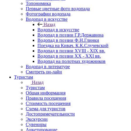
Топонимика
Первые цветные фото водопада
Фотографии водопада
Водопад в искусстве
Назад
Водопад в искусстве
Водопад в поэзии Г.Р.Державина
Водопад в поэзии Ф.Н.Глинки
Поездка на Кивач. К.К.Случевский
Водопад в поэзии XVIII - XIX вв.
Водопад в поэзии XX - XXI вв.
Водопад на полотнах художников
Водопад в литературе
Смотреть он-лайн
Туристам
Назад
Туристам
Общая информация
Правила посещения
Стоимость посещения
Схема для туристов
Достопримечательности
Экскурсии
Сувениры
Анкетирование