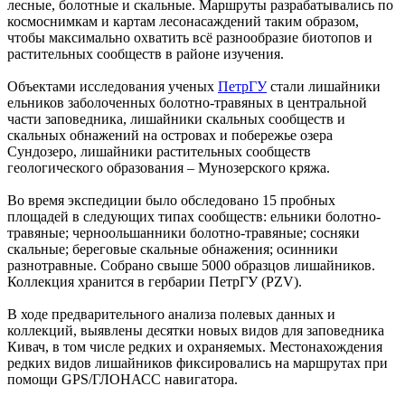
лесные, болотные и скальные. Маршруты разрабатывались по
космоснимкам и картам лесонасаждений таким образом,
чтобы максимально охватить всё разнообразие биотопов и
растительных сообществ в районе изучения.
Объектами исследования ученых
ПетрГУ
стали лишайники
ельников заболоченных болотно-травяных в центральной
части заповедника, лишайники скальных сообществ и
скальных обнажений на островах и побережье озера
Сундозеро, лишайники растительных сообществ
геологического образования – Мунозерского кряжа.
Во время экспедиции было обследовано 15 пробных
площадей в следующих типах сообществ: ельники болотно-
травяные; черноольшанники болотно-травяные; сосняки
скальные; береговые скальные обнажения; осинники
разнотравные. Собрано свыше 5000 образцов лишайников.
Коллекция хранится в гербарии ПетрГУ (PZV).
В ходе предварительного анализа полевых данных и
коллекций, выявлены десятки новых видов для заповедника
Кивач, в том числе редких и охраняемых. Местонахождения
редких видов лишайников фиксировались на маршрутах при
помощи GPS/ГЛОНАСС навигатора.