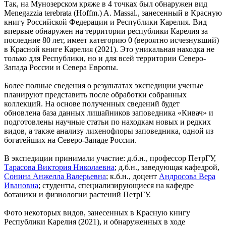
Так, на Мунозерском кряже в 4 точках был обнаружен вид
Menegazzia terebrata (Hoffm.) A. Massal., занесенный в Красную
книгу Российской Федерации и Республики Карелия. Вид
впервые обнаружен на территории республики Карелия за
последние 80 лет, имеет категорию 0 (вероятно исчезнувший)
в Красной книге Карелия (2021). Это уникальная находка не
только для Республики, но и для всей территории Северо-
Запада России и Севера Европы.
Более полные сведения о результатах экспедиции ученые
планируют представить после обработки собранных
коллекций. На основе полученных сведений будет
обновлена база данных лишайников заповедника «Кивач» и
подготовлены научные статьи по находкам новых и редких
видов, а также анализу лихенофлоры заповедника, одной из
богатейших на Северо-Западе России.
В экспедиции принимали участие: д.б.н., профессор ПетрГУ,
Тарасова Виктория Николаевна
; д.б.н., заведующая кафедрой,
Сонина Анжелла Валерьевна
; к.б.н., доцент
Андросова Вера
Ивановна
; студенты, специализирующиеся на кафедре
ботаники и физиологии растений ПетрГУ.
Фото некоторых видов, занесенных в Красную книгу
Республики Карелия (2021), и обнаруженных в ходе