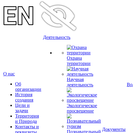
Деятельность
Охрана
территории
О нас
Научная
Об
Во
деятельность
организации
История
создания
Цели и
Экологическое
задачи
просвещение
Территория
и Природа
Контакты и
Документы
Познавательный
реквизиты