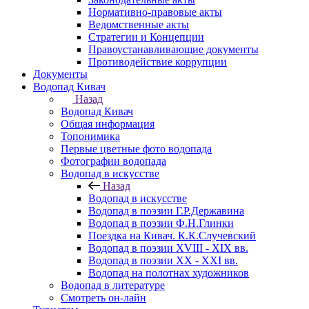
Нормативно-правовые акты
Ведомственные акты
Стратегии и Концепции
Правоустанавливающие документы
Противодействие коррупции
Документы
Водопад Кивач
Назад
Водопад Кивач
Общая информация
Топонимика
Первые цветные фото водопада
Фотографии водопада
Водопад в искусстве
Назад
Водопад в искусстве
Водопад в поэзии Г.Р.Державина
Водопад в поэзии Ф.Н.Глинки
Поездка на Кивач. К.К.Случевский
Водопад в поэзии XVIII - XIX вв.
Водопад в поэзии XX - XXI вв.
Водопад на полотнах художников
Водопад в литературе
Смотреть он-лайн