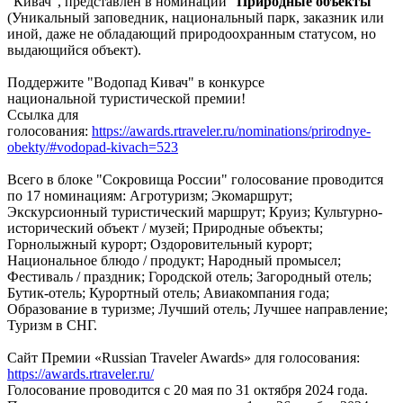
"Кивач", представлен в номинации "
Природные объекты
"
(Уникальный заповедник, национальный парк, заказник или
иной, даже не обладающий природоохранным статусом, но
выдающийся объект).
Поддержите "Водопад Кивач" в конкурсе
национальной туристической премии!
Ссылка для
голосования:
https://awards.rtraveler.ru/nominations/prirodnye-
obekty/#vodopad-kivach=523
Всего в блоке "Сокровища России" голосование проводится
по 17 номинациям: Агротуризм; Экомаршрут;
Экскурсионный туристический маршрут; Круиз; Культурно-
исторический объект / музей; Природные объекты;
Горнолыжный курорт; Оздоровительный курорт;
Национальное блюдо / продукт; Народный промысел;
Фестиваль / праздник; Городской отель; Загородный отель;
Бутик-отель; Курортный отель; Авиакомпания года;
Образование в туризме; Лучший отель; Лучшее направление;
Туризм в СНГ.
Сайт Премии «Russian Traveler Awards» для голосования:
https://awards.rtraveler.ru/
Голосование проводится с 20 мая по 31 октября 2024 года.