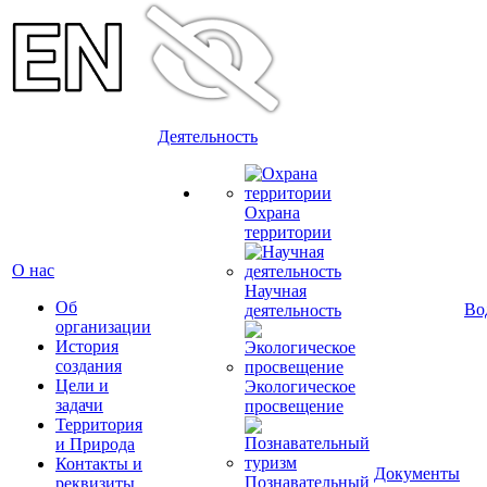
Деятельность
Охрана
территории
О нас
Научная
Об
Во
деятельность
организации
История
создания
Цели и
Экологическое
задачи
просвещение
Территория
и Природа
Контакты и
Документы
Познавательный
реквизиты