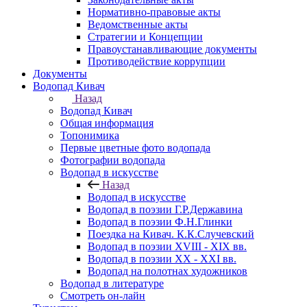
Нормативно-правовые акты
Ведомственные акты
Стратегии и Концепции
Правоустанавливающие документы
Противодействие коррупции
Документы
Водопад Кивач
Назад
Водопад Кивач
Общая информация
Топонимика
Первые цветные фото водопада
Фотографии водопада
Водопад в искусстве
Назад
Водопад в искусстве
Водопад в поэзии Г.Р.Державина
Водопад в поэзии Ф.Н.Глинки
Поездка на Кивач. К.К.Случевский
Водопад в поэзии XVIII - XIX вв.
Водопад в поэзии XX - XXI вв.
Водопад на полотнах художников
Водопад в литературе
Смотреть он-лайн