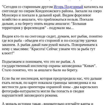
"Сегодня cо старинным другом
Игорь Подгорный
катались на
снегоходе по озерам Кондопожского района. Заехали на озеро
Мунозеро и поехали в дальний край. Видим форелевое
хозяйство и аншлаги, что приближаться нельзя. Поехали
дальше, а на берегу опять видны аншлаги: "Большая
территория у форелеводов" - подумали мы...
Видим кто-то на снегоходе сидит, думаем, вот рыбак, понятно
где вся рыба - объедем его стороной и по-соседству удочки
закинем. А рыбак давай нам рукой махать. Поворачиваем к
нему с мыслями: "Красота! Сейчас узнаем что за рыба тут
клюет!"
Подъезжаем и понимаем, что это не рыбак. А
государственный инспектор охраны заповедника "Кивач".
Стало понятно, что за аншлаги были на берегу.
Если бы не инспекция, которая предупредила нас, что дальше
ехать нельзя, по карте показала границы заповедника и на
местности дала ориентиры охранной зоны - два карельских
фотографа-натуралиста могли бы попасть в сводки
нарушителей заповедного режима.
А мораль истории такая - внимательно изучайте карты и