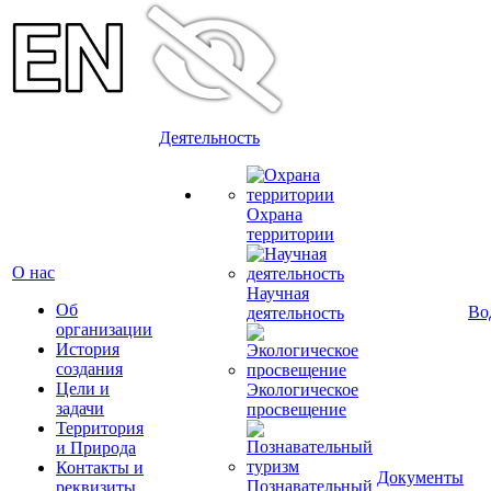
Деятельность
Охрана
территории
О нас
Научная
Об
Во
деятельность
организации
История
создания
Цели и
Экологическое
задачи
просвещение
Территория
и Природа
Контакты и
Документы
Познавательный
реквизиты