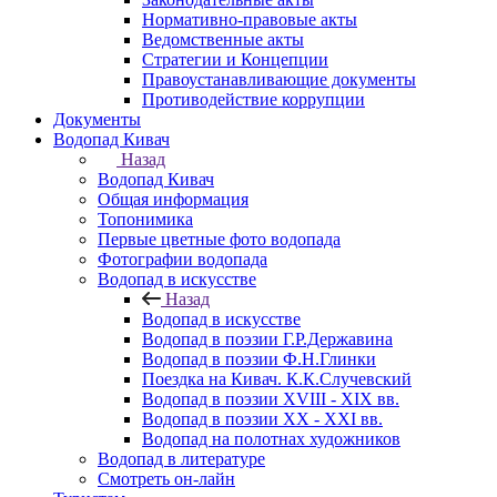
Нормативно-правовые акты
Ведомственные акты
Стратегии и Концепции
Правоустанавливающие документы
Противодействие коррупции
Документы
Водопад Кивач
Назад
Водопад Кивач
Общая информация
Топонимика
Первые цветные фото водопада
Фотографии водопада
Водопад в искусстве
Назад
Водопад в искусстве
Водопад в поэзии Г.Р.Державина
Водопад в поэзии Ф.Н.Глинки
Поездка на Кивач. К.К.Случевский
Водопад в поэзии XVIII - XIX вв.
Водопад в поэзии XX - XXI вв.
Водопад на полотнах художников
Водопад в литературе
Смотреть он-лайн