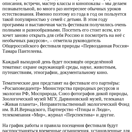
описания, встречи, мастер классы и кинопоказы – мы делаем
познавательной, во много раз интереснее обычных уроков
естествознания. Именно поэтому из года в год он пользуется
такой популярностью у семей с детьми. В этом году
программа и выставочная часть фестиваля получились очень
полными и разнообразными. Посетить его стоит всем, кто
хочет заново открыть для себя Россию и посмотреть на неё с
необычных ракурсов», – отметила руководитель
Общероссийского фестиваля природы «Первозданная Россия»
Тамара Пантелеева.
Каждый выходной день будет посвящён определённой
тематике: охране окружающей среды, науке, животным,
путешествиям, этнографии, документальному кино.
Тематические дни представят на фестивале его партнёры:
«Росзаповедцентр» Министерства природных ресурсов и
экологии РФ, Мосприрода, Союз фотографов дикой природы,
Зоологический музей МГУ, Дарвиновский музей, телеканал
«Живая планета», Неправительственный экологический Фонд
им. В.И.Вернадского, Партнерство «Птицы и Люди»,
телекомпания «Мир», журнал «Перспектива» и другие.
На график работы и правила посещения фестиваля будут
распространяться временные ограничения, установленные для