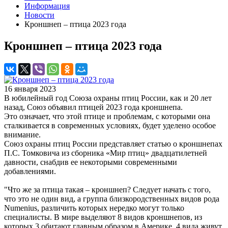
Информация
Новости
Кроншнеп – птица 2023 года
Кроншнеп – птица 2023 года
16 января 2023
В юбилейный год Союза охраны птиц России, как и 20 лет
назад, Союз объявил птицей 2023 года кроншнепа.
Это означает, что этой птице и проблемам, с которыми она
сталкивается в современных условиях, будет уделено особое
внимание.
Союз охраны птиц России представляет статью о кроншнепах
П.С. Томковича из сборника «Мир птиц» двадцатилетней
давности, снабдив ее некоторыми современными
добавлениями.
"Что же за птица такая – кроншнеп? Следует начать с того,
что это не один вид, а группа близкородственных видов рода
Numenius, различить которых нередко могут только
специалисты. В мире выделяют 8 видов кроншнепов, из
которых 3 обитают главным образом в Америке, 4 вида живут