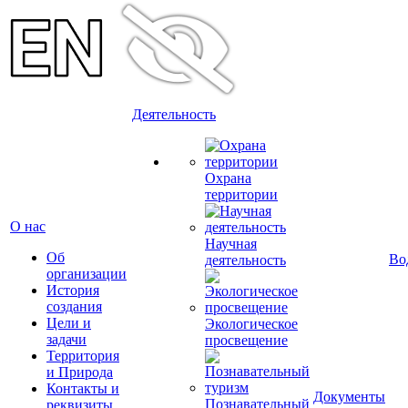
Деятельность
Охрана
территории
О нас
Научная
Об
Во
деятельность
организации
История
создания
Цели и
Экологическое
задачи
просвещение
Территория
и Природа
Контакты и
Документы
Познавательный
реквизиты