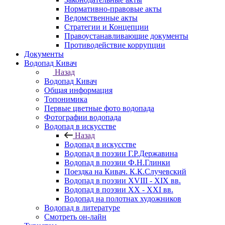
Нормативно-правовые акты
Ведомственные акты
Стратегии и Концепции
Правоустанавливающие документы
Противодействие коррупции
Документы
Водопад Кивач
Назад
Водопад Кивач
Общая информация
Топонимика
Первые цветные фото водопада
Фотографии водопада
Водопад в искусстве
Назад
Водопад в искусстве
Водопад в поэзии Г.Р.Державина
Водопад в поэзии Ф.Н.Глинки
Поездка на Кивач. К.К.Случевский
Водопад в поэзии XVIII - XIX вв.
Водопад в поэзии XX - XXI вв.
Водопад на полотнах художников
Водопад в литературе
Смотреть он-лайн