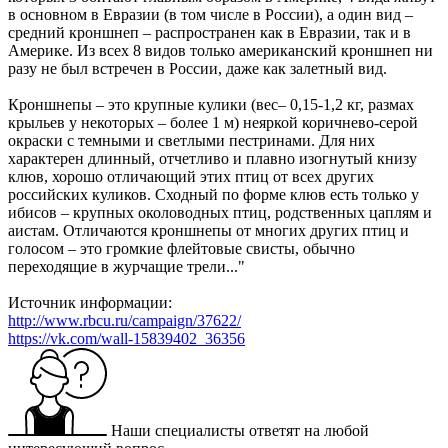
в основном в Евразии (в том числе в России), а один вид –
средний кроншнеп – распространен как в Евразии, так и в
Америке. Из всех 8 видов только американский кроншнеп ни
разу не был встречен в России, даже как залетный вид.
Кроншнепы – это крупные кулики (вес– 0,15‑1,2 кг, размах
крыльев у некоторых – более 1 м) неяркой коричнево-серой
окраски с темными и светлыми пестринами. Для них
характерен длинный, отчетливо и плавно изогнутый книзу
клюв, хорошо отличающий этих птиц от всех других
российских куликов. Сходный по форме клюв есть только у
ибисов – крупных околоводных птиц, родственных цаплям и
аистам. Отличаются кроншнепы от многих других птиц и
голосом – это громкие флейтовые свисты, обычно
переходящие в журчащие трели..."
Источник информации:
http://www.rbcu.ru/campaign/37622/
https://vk.com/wall-15839402_36356
Наши специалисты ответят на любой