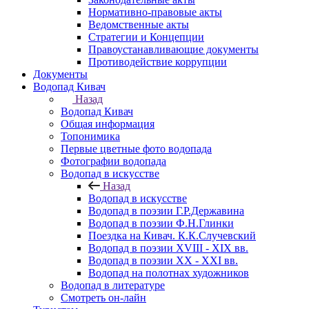
Нормативно-правовые акты
Ведомственные акты
Стратегии и Концепции
Правоустанавливающие документы
Противодействие коррупции
Документы
Водопад Кивач
Назад
Водопад Кивач
Общая информация
Топонимика
Первые цветные фото водопада
Фотографии водопада
Водопад в искусстве
Назад
Водопад в искусстве
Водопад в поэзии Г.Р.Державина
Водопад в поэзии Ф.Н.Глинки
Поездка на Кивач. К.К.Случевский
Водопад в поэзии XVIII - XIX вв.
Водопад в поэзии XX - XXI вв.
Водопад на полотнах художников
Водопад в литературе
Смотреть он-лайн