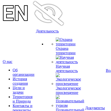
Деятельность
Охрана
территории
О нас
Научная
Об
Во
деятельность
организации
История
создания
Цели и
Экологическое
задачи
просвещение
Территория
и Природа
Контакты и
Документы
Познавательный
реквизиты