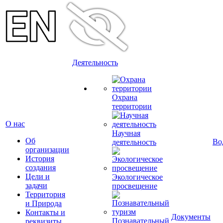
Деятельность
Охрана
территории
О нас
Научная
Об
Во
деятельность
организации
История
создания
Цели и
Экологическое
задачи
просвещение
Территория
и Природа
Контакты и
Документы
Познавательный
реквизиты