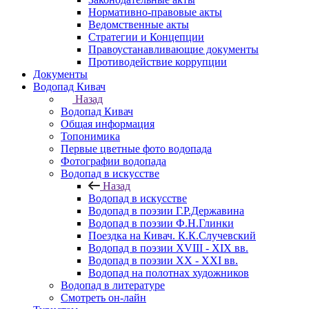
Нормативно-правовые акты
Ведомственные акты
Стратегии и Концепции
Правоустанавливающие документы
Противодействие коррупции
Документы
Водопад Кивач
Назад
Водопад Кивач
Общая информация
Топонимика
Первые цветные фото водопада
Фотографии водопада
Водопад в искусстве
Назад
Водопад в искусстве
Водопад в поэзии Г.Р.Державина
Водопад в поэзии Ф.Н.Глинки
Поездка на Кивач. К.К.Случевский
Водопад в поэзии XVIII - XIX вв.
Водопад в поэзии XX - XXI вв.
Водопад на полотнах художников
Водопад в литературе
Смотреть он-лайн