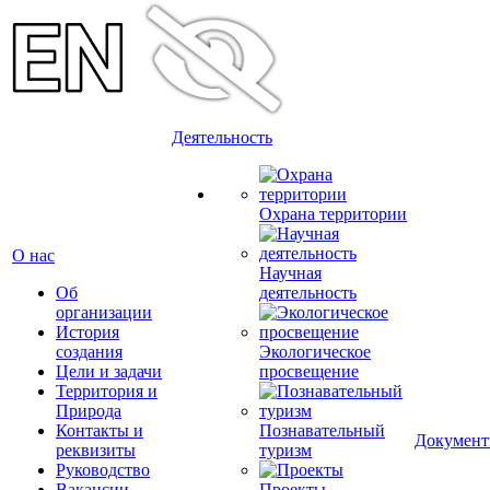
Деятельность
Охрана территории
О нас
Научная
Об
деятельность
организации
История
создания
Экологическое
Цели и задачи
просвещение
Территория и
Природа
Контакты и
Познавательный
Докумен
реквизиты
туризм
Руководство
Вакансии
Проекты