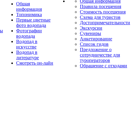
Общая информация
Общая
Правила посещения
информация
Стоимость посещения
Топонимика
Схема для туристов
Первые цветные
Достопримечательности
фото водопада
Экскурсии
ты
Фотографии
Сувениры
водопада
Анкетирование
Водопад в
Список гидов
искусстве
Предложение о
Водопад в
сотрудничестве для
литературе
туроператоров
Смотреть он-лайн
Обращение с отходами