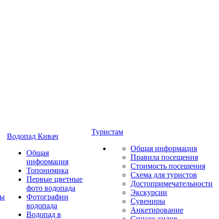
Туристам
Водопад Кивач
Общая информация
Общая
Правила посещения
информация
Стоимость посещения
Топонимика
Схема для туристов
Первые цветные
Достопримечательности
фото водопада
Экскурсии
ты
Фотографии
Сувениры
водопада
Анкетирование
Водопад в
Список гидов