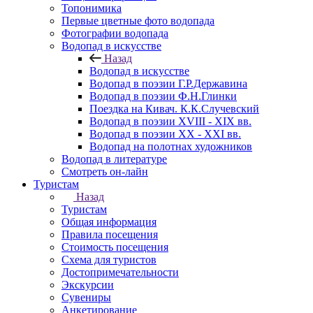
Топонимика
Первые цветные фото водопада
Фотографии водопада
Водопад в искусстве
Назад
Водопад в искусстве
Водопад в поэзии Г.Р.Державина
Водопад в поэзии Ф.Н.Глинки
Поездка на Кивач. К.К.Случевский
Водопад в поэзии XVIII - XIX вв.
Водопад в поэзии XX - XXI вв.
Водопад на полотнах художников
Водопад в литературе
Смотреть он-лайн
Туристам
Назад
Туристам
Общая информация
Правила посещения
Стоимость посещения
Схема для туристов
Достопримечательности
Экскурсии
Сувениры
Анкетирование