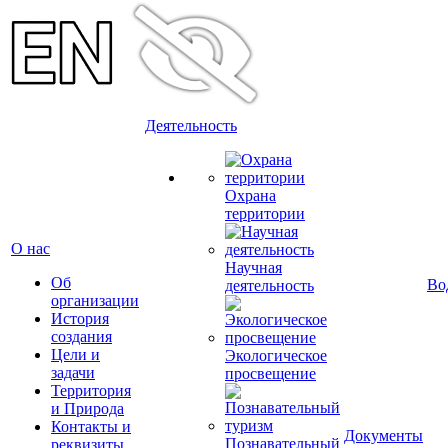
Деятельность
Охрана
территории
О нас
Научная
Об
Во
деятельность
организации
История
создания
Цели и
Экологическое
задачи
просвещение
Территория
и Природа
Контакты и
Документы
Познавательный
реквизиты