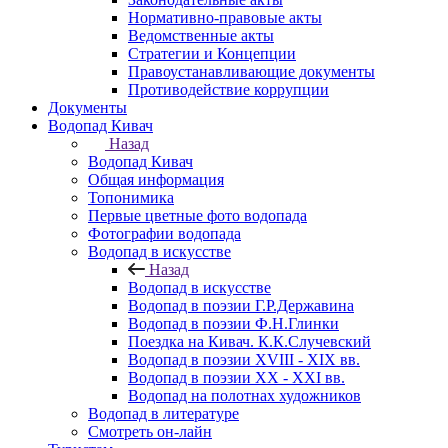
Нормативно-правовые акты
Ведомственные акты
Стратегии и Концепции
Правоустанавливающие документы
Противодействие коррупции
Документы
Водопад Кивач
Назад
Водопад Кивач
Общая информация
Топонимика
Первые цветные фото водопада
Фотографии водопада
Водопад в искусстве
Назад
Водопад в искусстве
Водопад в поэзии Г.Р.Державина
Водопад в поэзии Ф.Н.Глинки
Поездка на Кивач. К.К.Случевский
Водопад в поэзии XVIII - XIX вв.
Водопад в поэзии XX - XXI вв.
Водопад на полотнах художников
Водопад в литературе
Смотреть он-лайн