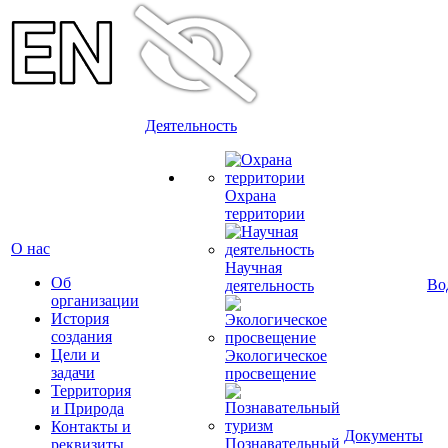
Деятельность
Охрана
территории
О нас
Научная
Об
Во
деятельность
организации
История
создания
Цели и
Экологическое
задачи
просвещение
Территория
и Природа
Контакты и
Документы
Познавательный
реквизиты