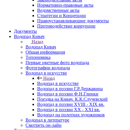
Нормативно-правовые акты
Ведомственные акты
Стратегии и Концепции
Правоустанавливающие документы
Противодействие коррупции
Документы
Водопад Кивач
Назад
Водопад Кивач
Общая информация
Топонимика
Первые цветные фото водопада
Фотографии водопада
Водопад в искусстве
Назад
Водопад в искусстве
Водопад в поэзии Г.Р.Державина
Водопад в поэзии Ф.Н.Глинки
Поездка на Кивач. К.К.Случевский
Водопад в поэзии XVIII - XIX вв.
Водопад в поэзии XX - XXI вв.
Водопад на полотнах художников
Водопад в литературе
Смотреть он-лайн