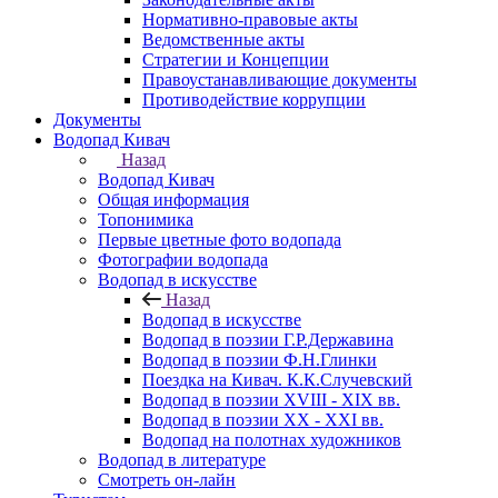
Нормативно-правовые акты
Ведомственные акты
Стратегии и Концепции
Правоустанавливающие документы
Противодействие коррупции
Документы
Водопад Кивач
Назад
Водопад Кивач
Общая информация
Топонимика
Первые цветные фото водопада
Фотографии водопада
Водопад в искусстве
Назад
Водопад в искусстве
Водопад в поэзии Г.Р.Державина
Водопад в поэзии Ф.Н.Глинки
Поездка на Кивач. К.К.Случевский
Водопад в поэзии XVIII - XIX вв.
Водопад в поэзии XX - XXI вв.
Водопад на полотнах художников
Водопад в литературе
Смотреть он-лайн