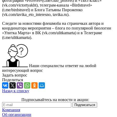
фотографии «ProSvet»(t.me/club_prosvet) и «Тяхт-класс»
(vk.com/victortyakht), телеграм-канала «Birdstravel»
(t.me/birdstravel) и Блога Татьяны Пироженко
(vk.com/tavika_eto_interesno, tavika.ru).
Следите за новостями флешмоба на страничках автора и
координатора мероприятия – блога по популярной биологии
«Улитка Марта» в ВК (vk.com/ulitkamarta) и в Телеграме
(t.me/ulitkamarta).
Наши специалисты ответят на любой
интересующий вопрос
Задать вопрос
Поделиться
Назад к списку
Подписывайтесь на новости и акции:
Компания
Об организации