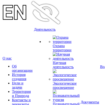
Деятельность
Охрана
территории
О нас
Научная
Об
Во
деятельность
организации
История
создания
Цели и
Экологическое
задачи
просвещение
Территория
и Природа
Контакты и
Документы
Познавательный
реквизиты