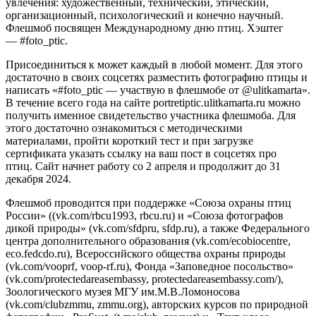
увлечения: художественный, технический, этический,
организационный, психологический и конечно научный.
Флешмоб посвящен Международному дню птиц. Хэштег
— #foto_ptic.
Присоединиться к может каждый в любой момент. Для этого
достаточно в своих соцсетях разместить фотографию птицы и
написать «#foto_ptic — участвую в флешмобе от @ulitkamarta».
В течение всего года на сайте portretiptic.ulitkamarta.ru можно
получить именное свидетельство участника флешмоба. Для
этого достаточно ознакомиться с методическими
материалами, пройти короткий тест и при загрузке
сертификата указать ссылку на ваш пост в соцсетях про
птиц. Сайт начнет работу со 2 апреля и продолжит до 31
декабря 2024.
Флешмоб проводится при поддержке «Союза охраны птиц
России» ((vk.com/rbcu1993, rbcu.ru) и «Союза фотографов
дикой природы» (vk.com/sfdpru, sfdp.ru), а также Федерального
центра дополнительного образования (vk.com/ecobiocentre,
eco.fedcdo.ru), Всероссийского общества охраны природы
(vk.com/vooprf, voop-rf.ru), Фонда «Заповедное посольство»
(vk.com/protectedareasembassy, protectedareasembassy.com/),
Зоологического музея МГУ им.М.В.Ломоносова
(vk.com/clubzmmu, zmmu.org), авторских курсов по природной