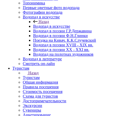
Топонимика
Первые цветные фото водопада
Фотографии водопада
Водопад в искусстве
Назад
Водопад в искусстве
Водопад в поэзии Г.Р.Державина
Водопад в поэзии Ф.Н.Глинки
Поездка на Кивач. К.К.Случевский
Водопад в поэзии XVIII - XIX вв.
Водопад в поэзии XX - XXI вв.
Водопад на полотнах художников
Водопад в литературе
Смотреть он-лайн
Туристам
Назад
Туристам
Общая информация
Правила посещения
Стоимость посещения
Схема для туристов
Достопримечательности
Экскурсии
Сувениры
Анкетирование