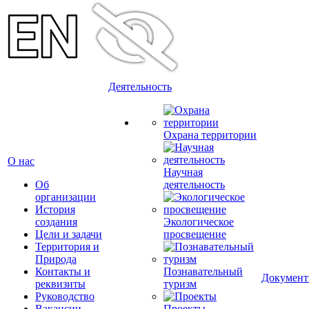
Деятельность
Охрана территории
О нас
Научная
Об
деятельность
организации
История
создания
Экологическое
Цели и задачи
просвещение
Территория и
Природа
Контакты и
Познавательный
Докумен
реквизиты
туризм
Руководство
Вакансии
Проекты