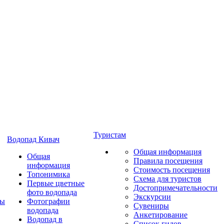
Туристам
Водопад Кивач
Общая информация
Общая
Правила посещения
информация
Стоимость посещения
Топонимика
Схема для туристов
Первые цветные
Достопримечательности
фото водопада
Экскурсии
ты
Фотографии
Сувениры
водопада
Анкетирование
Водопад в
Список гидов