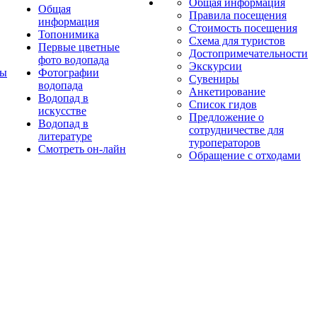
Общая информация
Общая
Правила посещения
информация
Стоимость посещения
Топонимика
Схема для туристов
Первые цветные
Достопримечательности
фото водопада
Экскурсии
ты
Фотографии
Сувениры
водопада
Анкетирование
Водопад в
Список гидов
искусстве
Предложение о
Водопад в
сотрудничестве для
литературе
туроператоров
Смотреть он-лайн
Обращение с отходами