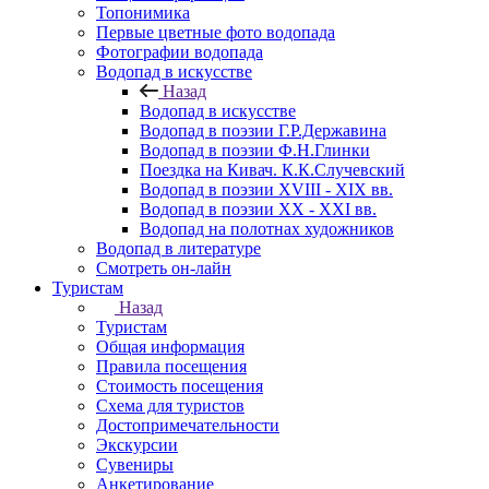
Топонимика
Первые цветные фото водопада
Фотографии водопада
Водопад в искусстве
Назад
Водопад в искусстве
Водопад в поэзии Г.Р.Державина
Водопад в поэзии Ф.Н.Глинки
Поездка на Кивач. К.К.Случевский
Водопад в поэзии XVIII - XIX вв.
Водопад в поэзии XX - XXI вв.
Водопад на полотнах художников
Водопад в литературе
Смотреть он-лайн
Туристам
Назад
Туристам
Общая информация
Правила посещения
Стоимость посещения
Схема для туристов
Достопримечательности
Экскурсии
Сувениры
Анкетирование