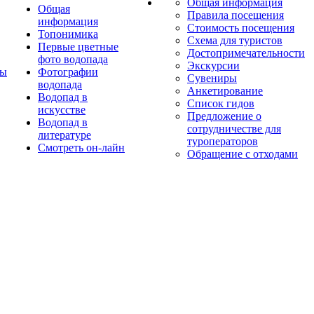
Общая информация
Общая
Правила посещения
информация
Стоимость посещения
Топонимика
Схема для туристов
Первые цветные
Достопримечательности
фото водопада
Экскурсии
ты
Фотографии
Сувениры
водопада
Анкетирование
Водопад в
Список гидов
искусстве
Предложение о
Водопад в
сотрудничестве для
литературе
туроператоров
Смотреть он-лайн
Обращение с отходами