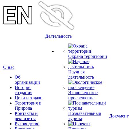
Деятельность
Охрана территории
О нас
Научная
Об
деятельность
организации
История
создания
Экологическое
Цели и задачи
просвещение
Территория и
Природа
Контакты и
Познавательный
Докумен
реквизиты
туризм
Руководство
Вакансии
Проекты