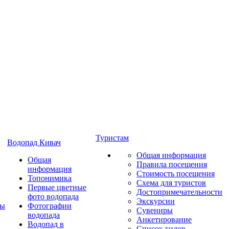
Туристам
Водопад Кивач
Общая информация
Общая
Правила посещения
информация
Стоимость посещения
Топонимика
Схема для туристов
Первые цветные
Достопримечательности
фото водопада
Экскурсии
ты
Фотографии
Сувениры
водопада
Анкетирование
Водопад в
Список гидов