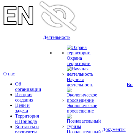
Деятельность
Охрана
территории
О нас
Научная
Об
Во
деятельность
организации
История
создания
Цели и
Экологическое
задачи
просвещение
Территория
и Природа
Контакты и
Документы
Познавательный
реквизиты