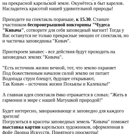
на прекрасной карельской земле. Окунётесь в быт карелов.
Насладитесь красотой нашей удивительной природы!
Приходите на спектакль пораньше,
к 15.30
. Станьте
участником
беспроигрышной викторины "Чудеса
"Кивача"
, сотворите для себя заповедный магнит! Тогда у
Вас останутся не только прекрасные эмоции от спектакля, но
и частичка заповедника "Кивач".
Приоткроем занавес - все действия будут проходить на
заповедных землях "Кивача".
"Есть источник жизни вечной, тот, что землю охраняет
Под божественным началом силой землю он питает
Водопада струи блещут, будущее открывают,
Так Кивач – источник жизни Похьялы и Калевалы!"
А главная идея спектакля ёмко отражается в словах: "Жить в
гармонии и мире с нашей Матушкой природой!"
Будет интересно, завораживающе и заповедно для каждого
зрителя!
Погрузиться в красоты заповедных земель "Кивача" поможет
выставка картин
карельских художников, оформленная в
фойе Дворца Искусств. Приятного просмотра!