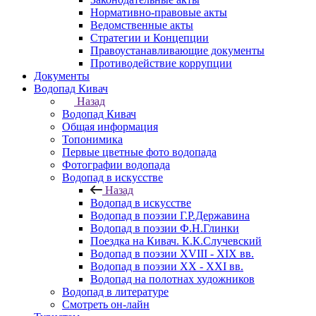
Нормативно-правовые акты
Ведомственные акты
Стратегии и Концепции
Правоустанавливающие документы
Противодействие коррупции
Документы
Водопад Кивач
Назад
Водопад Кивач
Общая информация
Топонимика
Первые цветные фото водопада
Фотографии водопада
Водопад в искусстве
Назад
Водопад в искусстве
Водопад в поэзии Г.Р.Державина
Водопад в поэзии Ф.Н.Глинки
Поездка на Кивач. К.К.Случевский
Водопад в поэзии XVIII - XIX вв.
Водопад в поэзии XX - XXI вв.
Водопад на полотнах художников
Водопад в литературе
Смотреть он-лайн