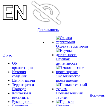
Деятельность
Охрана территории
О нас
Научная
Об
деятельность
организации
История
создания
Экологическое
Цели и задачи
просвещение
Территория и
Природа
Контакты и
Познавательный
Докумен
реквизиты
туризм
Руководство
Вакансии
Проекты