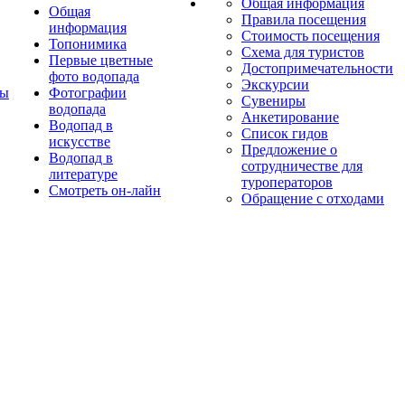
Общая информация
Общая
Правила посещения
информация
Стоимость посещения
Топонимика
Схема для туристов
Первые цветные
Достопримечательности
фото водопада
Экскурсии
ты
Фотографии
Сувениры
водопада
Анкетирование
Водопад в
Список гидов
искусстве
Предложение о
Водопад в
сотрудничестве для
литературе
туроператоров
Смотреть он-лайн
Обращение с отходами