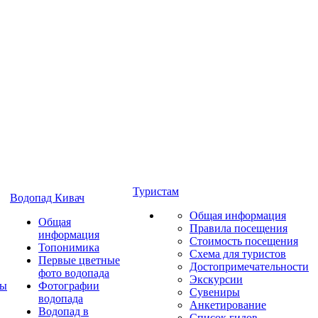
Туристам
Водопад Кивач
Общая информация
Общая
Правила посещения
информация
Стоимость посещения
Топонимика
Схема для туристов
Первые цветные
Достопримечательности
фото водопада
Экскурсии
ты
Фотографии
Сувениры
водопада
Анкетирование
Водопад в
Список гидов