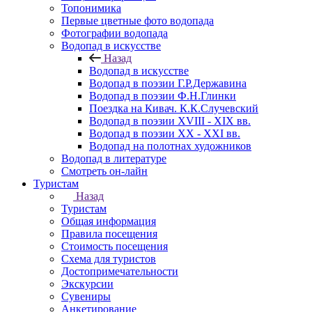
Топонимика
Первые цветные фото водопада
Фотографии водопада
Водопад в искусстве
Назад
Водопад в искусстве
Водопад в поэзии Г.Р.Державина
Водопад в поэзии Ф.Н.Глинки
Поездка на Кивач. К.К.Случевский
Водопад в поэзии XVIII - XIX вв.
Водопад в поэзии XX - XXI вв.
Водопад на полотнах художников
Водопад в литературе
Смотреть он-лайн
Туристам
Назад
Туристам
Общая информация
Правила посещения
Стоимость посещения
Схема для туристов
Достопримечательности
Экскурсии
Сувениры
Анкетирование