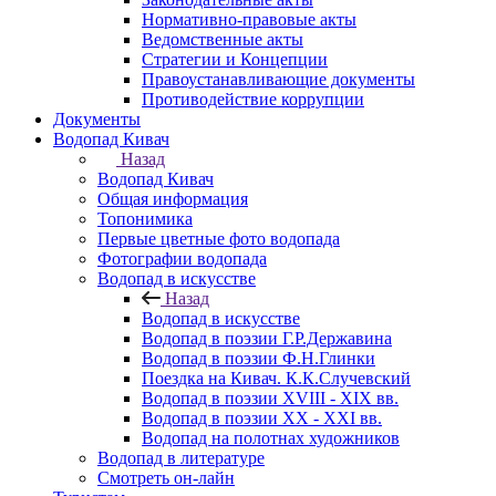
Нормативно-правовые акты
Ведомственные акты
Стратегии и Концепции
Правоустанавливающие документы
Противодействие коррупции
Документы
Водопад Кивач
Назад
Водопад Кивач
Общая информация
Топонимика
Первые цветные фото водопада
Фотографии водопада
Водопад в искусстве
Назад
Водопад в искусстве
Водопад в поэзии Г.Р.Державина
Водопад в поэзии Ф.Н.Глинки
Поездка на Кивач. К.К.Случевский
Водопад в поэзии XVIII - XIX вв.
Водопад в поэзии XX - XXI вв.
Водопад на полотнах художников
Водопад в литературе
Смотреть он-лайн