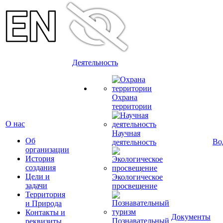
Деятельность
Охрана
территории
О нас
Научная
Об
Во
деятельность
организации
История
создания
Цели и
Экологическое
задачи
просвещение
Территория
и Природа
Контакты и
Документы
Познавательный
реквизиты