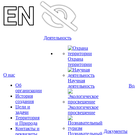
Деятельность
Охрана
территории
О нас
Научная
Об
Во
деятельность
организации
История
создания
Цели и
Экологическое
задачи
просвещение
Территория
и Природа
Контакты и
Документы
Познавательный
реквизиты