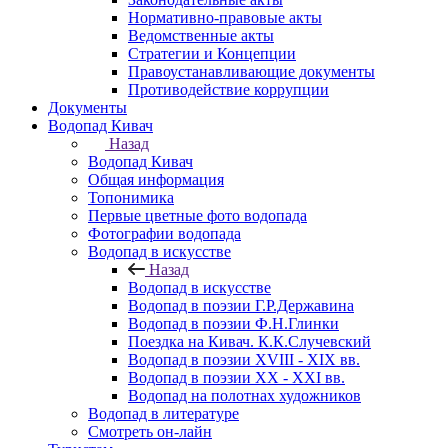
Нормативно-правовые акты
Ведомственные акты
Стратегии и Концепции
Правоустанавливающие документы
Противодействие коррупции
Документы
Водопад Кивач
Назад
Водопад Кивач
Общая информация
Топонимика
Первые цветные фото водопада
Фотографии водопада
Водопад в искусстве
Назад
Водопад в искусстве
Водопад в поэзии Г.Р.Державина
Водопад в поэзии Ф.Н.Глинки
Поездка на Кивач. К.К.Случевский
Водопад в поэзии XVIII - XIX вв.
Водопад в поэзии XX - XXI вв.
Водопад на полотнах художников
Водопад в литературе
Смотреть он-лайн